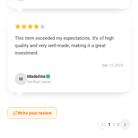
This item exceeded my expectations. It’s of high
quality and very well-made, making it a great
investment.
Sep 13, 2024
Madeline
M
Verified owner
Write your review
1
/
2