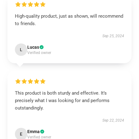
High-quality product, just as shown, will recommend
to friends.
Sep 25, 2024
Lucas
L
Verified owner
This product is both sturdy and effective. It’s
precisely what I was looking for and performs
outstandingly.
Sep 22, 2024
Emma
E
Verified owner