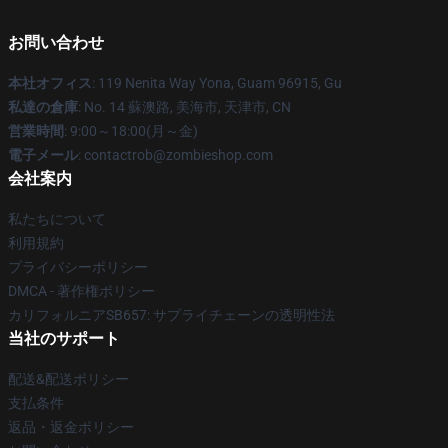
お問い合わせ
本社オフィス
: 119 Nenita Way Yona, Guam 96915, Gu
私達の倉庫
: No. 14 蘇澳路, 美海市, 天津市, CN
営業時間
: 9:00～18:00(月～金)
電子メール
: contactrob@zombieshop.com
会社案内
私たちについて
利用規約
プライバシーポリシー
DMCA - 著作権ポリシー
カリフォルニアSB657: サプライチェーンの透明性法
当社のサポート
配送&配送ポリシー
支払条件
返品・返金ポリシー