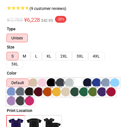
(9 customer reviews)
¥7,785
¥6,228
-20%
$42.95
Type
Unisex
Size
S
M
L
XL
2XL
3XL
4XL
5XL
Color
Default
Print Location