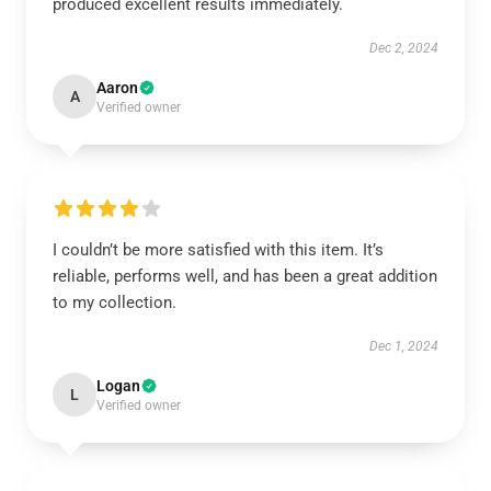
produced excellent results immediately.
Dec 2, 2024
Aaron
A
Verified owner
I couldn’t be more satisfied with this item. It’s
reliable, performs well, and has been a great addition
to my collection.
Dec 1, 2024
Logan
L
Verified owner