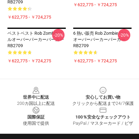
RB2709
￥622,775 - ￥724,275
￥622,775 - ￥724,275
ベストベスト Rob Zombie プ
6 熱い販売 Rob Zombie プル
-20%
-20%
ルオーバーパーカーパーカー
オーバーパーカーパーカー
RB2709
RB2709
￥622,775 - ￥724,275
￥622,775 - ￥724,275
Footer
世界中に配送
安心してお買い物
200カ国以上に配送
クリックから配送まで24/7保護
国際保証
100％安全なチェックアウト
使用国で提供
PayPal / マスターカード / ビザ