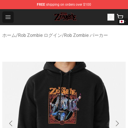
FREE
shipping on orders over $100
Rob Zombie Shop - Official Rob Zombie Merchandise Sto
Open menu
ホーム
/
Rob Zombie ログイン
/
Rob Zombie パーカー