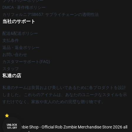
プライバシーポリシー
DMCA - 著作権ポリシー
カリフォルニアSB657: サプライチェーンの透明性法
当社のサポート
配送&配送ポリシー
支払条件
返品・返金ポリシー
お問い合わせ
カスタマーサポート(FAQ)
スタッフ
私達の店
私達のチームは良質および美しいであるために各プロダクトを設計
しました。 これらのアイテムは、あなたのユニークなスタイルを示
すだけでなく、家族や友人のための完璧な贈り物です。
UNLOCK
© Rob Zombie Shop - Official Rob Zombie Merchandise Store 2026 all
10% OFF