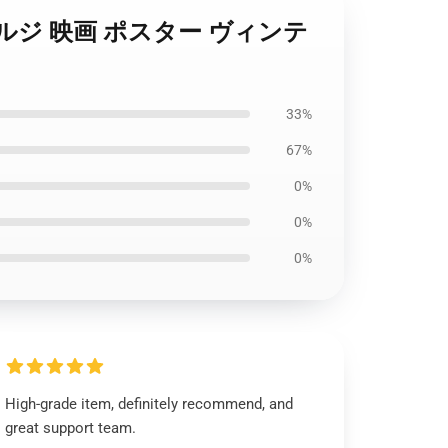
er ウルジ 映画 ポスター ヴィンテ
33%
67%
0%
0%
0%
High-grade item, definitely recommend, and
great support team.