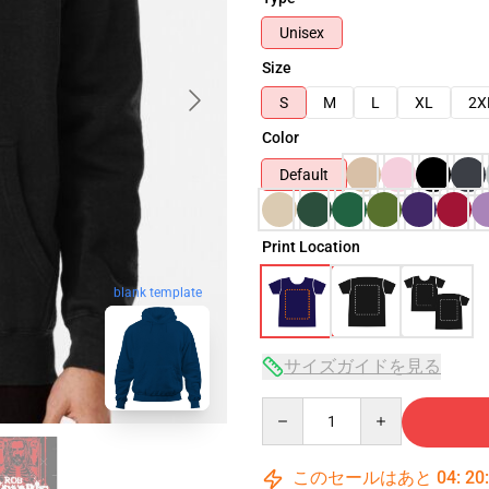
Unisex
Size
S
M
L
XL
2X
Color
Default
Print Location
blank template
サイズガイドを見る
Quantity
このセールはあと
04
:
20