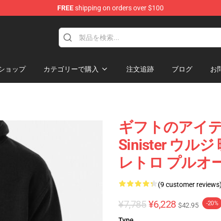
FREE
shipping on orders over $100
tore
ショップ
カテゴリーで購入
注文追跡
ブログ
お
ギフトのアイデア
Sinister 
レトロ プルオーバー
(9 customer reviews
¥7,785
¥6,228
-20%
$42.95
Type