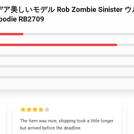
アイデア美しいモデル Rob Zombie Sinist
ie RB2709
The item was nice, shipping took a little longer
but arrived before the deadline.