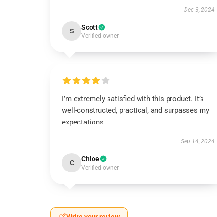
Dec 3, 2024
Scott
S
Verified owner
I’m extremely satisfied with this product. It’s
well-constructed, practical, and surpasses my
expectations.
Sep 14, 2024
Chloe
C
Verified owner
Write your review