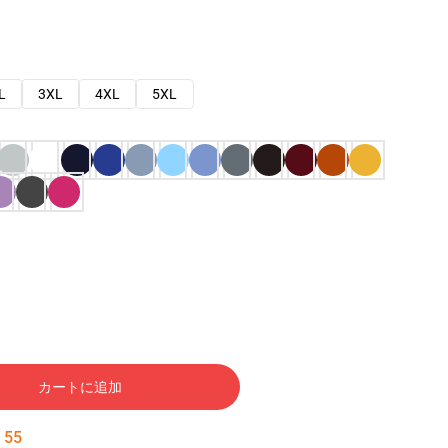
L
3XL
4XL
5XL
カートに追加
:
54