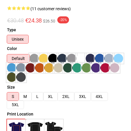
(11 customer reviews)
€30.48
€24.38
-20%
$26.50
Type
Unisex
Color
Default
Size
S
M
L
XL
2XL
3XL
4XL
5XL
Print Location