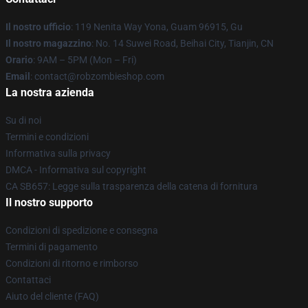
Il nostro ufficio
: 119 Nenita Way Yona, Guam 96915, Gu
Il nostro magazzino
: No. 14 Suwei Road, Beihai City, Tianjin, CN
Orario
: 9AM – 5PM (Mon – Fri)
Email
: contact@robzombieshop.com
La nostra azienda
Su di noi
Termini e condizioni
Informativa sulla privacy
DMCA - Informativa sul copyright
CA SB657: Legge sulla trasparenza della catena di fornitura
Il nostro supporto
Condizioni di spedizione e consegna
Termini di pagamento
Condizioni di ritorno e rimborso
Contattaci
Aiuto del cliente (FAQ)