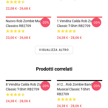
22,08 € - 26,68 €
Nuovo Rob Zombie Mug
1 Vendita Calda Rob Zombie
-20%
-20%
Classico RB2709
Classic T-Shirt RB2709
23,00 € - 26,68 €
24,38 € - 28,06 €
VISUALIZZA ALTRO
Prodotti correlati
8 Vendita Calda Rob Zombie
A12...rob Zombie Band Top E
-20%
-20%
Classic T-Shirt RB2709
Musical Classic T-Shirt
RB2709
24,38 € - 28,06 €
24,38 € - 28,06 €