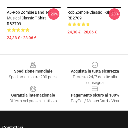
A6-Rob Zombie Band Top E
Rob Zombie Classic T-Shirt
-20%
-20%
Musical Classic T-Shirt
RB2709
RB2709
24,38 € - 28,06 €
24,38 € - 28,06 €
Footer
Spedizione mondiale
Acquista in tutta sicurezza
Spediamo in oltre 200 paesi
Protetto 24/7 dai clic alla
consegna
Garanzia internazionale
Pagamento sicuro al 100%
Offerto nel paese di utilizzo
PayPal / MasterCard / Visa
Contattaci