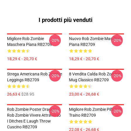
I prodotti più venduti
Migliore Rob Zombie
Nuovo Rob Zombie Maschera
-20%
-20%
Maschera Piana RB2709
Piana RB2709
18,29 € - 20,70 €
18,29 € - 20,70 €
Strega Americana Rob Zombie
8 Vendita Calda Rob Zombie
-20%
-20%
Leggings RB2709
Mug Classico RB2709
26,63 €
$28.95
23,00 € - 26,68 €
Rob Zombie Poster Dragula -
Migliore Rob Zombie Pillow Di
-20%
-20%
Rob Zombie Vivere Attraverso
Traino RB2709
I Ditches E Laugh Throw
Cuscino RB2709
22,08 € - 26,68 €