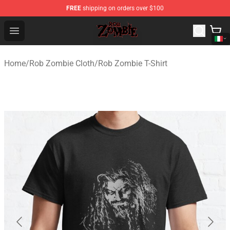
FREE
shipping on orders over $100
Rob Zombie Shop - Official Rob Zombie Merchandise Sto
Open menu
Home
/
Rob Zombie Cloth
/
Rob Zombie T-Shirt