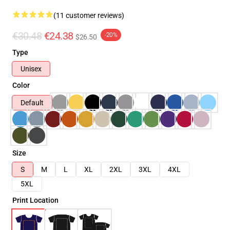
(11 customer reviews)
€30.48
€24.38
-20%
$26.50
Type
Unisex
Color
Default
Size
S
M
L
XL
2XL
3XL
4XL
5XL
Print Location