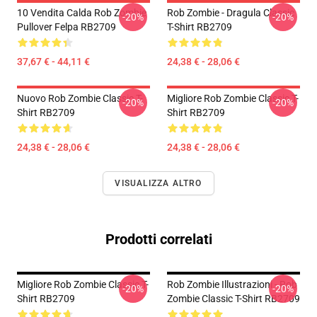
10 Vendita Calda Rob Zombie
Rob Zombie - Dragula Classic
-20%
-20%
Pullover Felpa RB2709
T-Shirt RB2709
37,67 € - 44,11 €
24,38 € - 28,06 €
Nuovo Rob Zombie Classic T-
Migliore Rob Zombie Classic T-
-20%
-20%
Shirt RB2709
Shirt RB2709
24,38 € - 28,06 €
24,38 € - 28,06 €
VISUALIZZA ALTRO
Prodotti correlati
Migliore Rob Zombie Classic T-
Rob Zombie Illustrazioni - Rob
-20%
-20%
Shirt RB2709
Zombie Classic T-Shirt RB2709