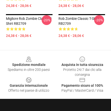
24,38 € - 28,06 €
24,38 € - 28,06 €
Migliore Rob Zombie Classic T-
Rob Zombie Classic T-Shirt
-20%
-20%
Shirt RB2709
RB2709
24,38 € - 28,06 €
24,38 € - 28,06 €
Footer
Spedizione mondiale
Acquista in tutta sicurezza
Spediamo in oltre 200 paesi
Protetto 24/7 dai clic alla
consegna
Garanzia internazionale
Pagamento sicuro al 100%
Offerto nel paese di utilizzo
PayPal / MasterCard / Visa