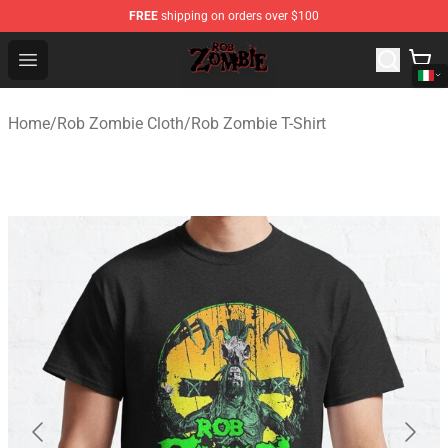
FREE
shipping on orders over $100
Rob Zombie Shop - Official Rob Zombie Merchandise Sto
Open menu
Home
/
Rob Zombie Cloth
/
Rob Zombie T-Shirt