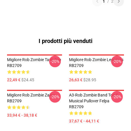
1
/
2
I prodotti più venduti
Migliore Rob Zombie Tank Top
Migliore Rob Zombie Leggings
-20%
-20%
RB2709
RB2709
22,49 €
$24.45
26,63 €
$28.95
Migliore Rob Zombie Zaino
A3-Rob Zombie Band Top E
-20%
-20%
RB2709
Musical Pullover Felpa
RB2709
33,94 € - 38,18 €
37,67 € - 44,11 €