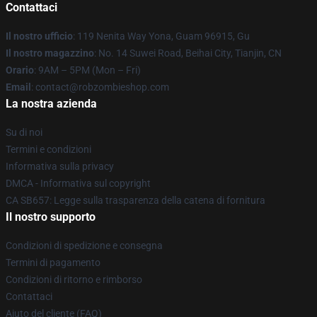
Contattaci
Il nostro ufficio
: 119 Nenita Way Yona, Guam 96915, Gu
Il nostro magazzino
: No. 14 Suwei Road, Beihai City, Tianjin, CN
Orario
: 9AM – 5PM (Mon – Fri)
Email
: contact@robzombieshop.com
La nostra azienda
Su di noi
Termini e condizioni
Informativa sulla privacy
DMCA - Informativa sul copyright
CA SB657: Legge sulla trasparenza della catena di fornitura
Il nostro supporto
Condizioni di spedizione e consegna
Termini di pagamento
Condizioni di ritorno e rimborso
Contattaci
Aiuto del cliente (FAQ)