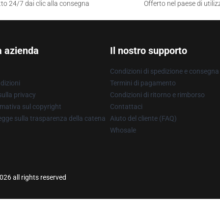
to 24/7 dai clic alla consegna
Offerto nel paese di utiliz
a azienda
Il nostro supporto
Condizioni di spedizione e consegna
dizioni
Termini di pagamento
ulla privacy
Condizioni di ritorno e rimborso
mativa sul copyright
Contattaci
gge sulla trasparenza della catena
Aiuto del cliente (FAQ)
Whosale
26 all rights reserved