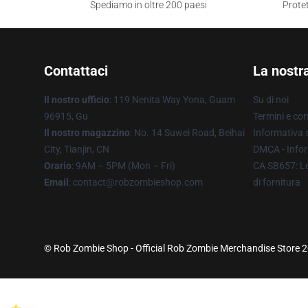
Spediamo in oltre 200 paesi
Protet
Contattaci
La nostr
Il nostro ufficio
: 119 Nenita Way Yona, Guam
Su di noi
96915, Gu
Termini e con
Il nostro magazzino
: No. 14 Suwei Road, Beihai
Informativa s
City, Tianjin, CN
DMCA - Infor
Orario
: 9AM – 5PM (Mon – Fri)
CA SB657: Le
Email
: contact@robzombieshop.com
di fornitura
© Rob Zombie Shop - Official Rob Zombie Merchandise Store 20