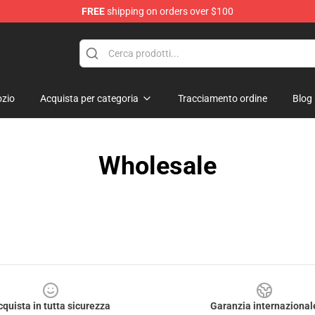
FREE
shipping on orders over $100
tore
zio
Acquista per categoria
Tracciamento ordine
Blog
Wholesale
cquista in tutta sicurezza
Garanzia internazional