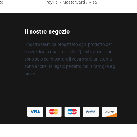
zo
PayPal / MasterCard / Visa
Il nostro negozio
Il nostro team ha progettato ogni prodotto per
essere di alta qualità e bello. Questi articoli non
sono solo per mostrare il vostro stile unico, ma
sono anche un regalo perfetto per la famiglia e gli
amici.