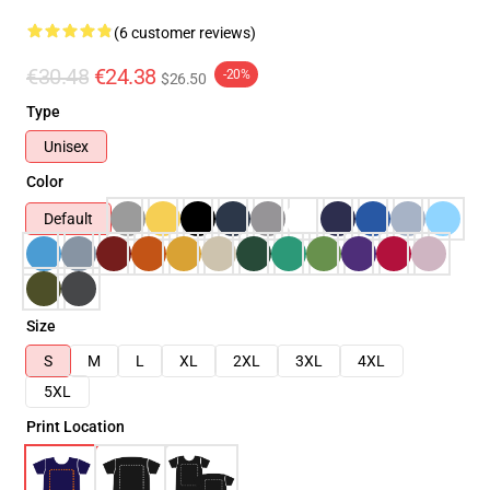
(6 customer reviews)
€30.48
€24.38
-20%
$26.50
Type
Unisex
Color
Default
Size
S
M
L
XL
2XL
3XL
4XL
5XL
Print Location