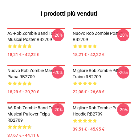
I prodotti più venduti
A3-Rob Zombie Band Top E
Nuovo Rob Zombie Poster
-20%
-20%
Musical Poster RB2709
RB2709
18,21 € - 42,22 €
18,21 € - 42,22 €
Nuovo Rob Zombie Maschera
Migliore Rob Zombie Pillow Di
-20%
-20%
Piana RB2709
Traino RB2709
18,29 € - 20,70 €
22,08 € - 26,68 €
A6-Rob Zombie Band Top E
Migliore Rob Zombie Pullover
-20%
-20%
Musical Pullover Felpa
Hoodie RB2709
RB2709
39,51 € - 45,95 €
37,67 € - 44,11 €