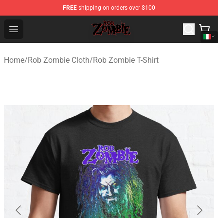
FREE
shipping on orders over $100
Rob Zombie Shop - Official Rob Zombie Merchandise Sto
Open menu
Home
/
Rob Zombie Cloth
/
Rob Zombie T-Shirt