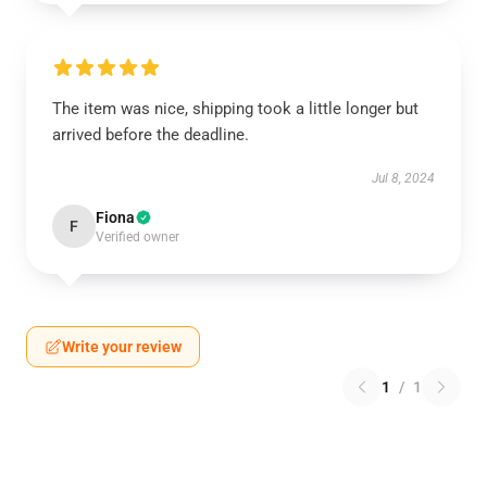
The item was nice, shipping took a little longer but
arrived before the deadline.
Jul 8, 2024
Fiona
F
Verified owner
Write your review
1
/
1