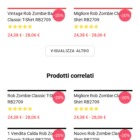
Vintage Rob Zombie Band Art
Migliore Rob Zombie Classic T-
-20%
-20%
Classic T-Shirt RB2709
Shirt RB2709
24,38 € - 28,06 €
24,38 € - 28,06 €
VISUALIZZA ALTRO
Prodotti correlati
Rob Zombie Classic T-Shirt
Migliore Rob Zombie Classic T-
-20%
-20%
RB2709
Shirt RB2709
24,38 € - 28,06 €
24,38 € - 28,06 €
1 Vendita Calda Rob Zombie
Nuovo Rob Zombie Classic T-
-20%
-20%
Classic T-Shirt RB2709
Shirt RB2709