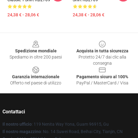
24,38 € - 28,06 €
24,38 € - 28,06 €
Footer
Spedizione mondiale
Acquista in tutta sicurezza
Spediamo in oltre 200 paesi
Protetto 24/7 dai clic alla
consegna
Garanzia internazionale
Pagamento sicuro al 100%
Offerto nel paese di utilizzo
PayPal / MasterCard / Visa
Contattaci
Il nostro ufficio
: 119 Nenita Way Yona, Guam 96915, Gu
Il nostro magazzino
: No. 14 Suwei Road, Beihai City, Tianjin, CN