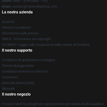
Orario
: 9AM – 5PM (Mon – Fri)
Email
: contact@robzombieshop.com
La nostra azienda
Su di noi
Termini e condizioni
Informativa sulla privacy
DMCA - Informativa sul copyright
CA SB657: Legge sulla trasparenza della catena di fornitura
Il nostro supporto
Condizioni di spedizione e consegna
Termini di pagamento
Condizioni di ritorno e rimborso
Contattaci
Aiuto del cliente (FAQ)
Whosale
Il nostro negozio
Il nostro team ha progettato ogni prodotto per essere di alta qualità e