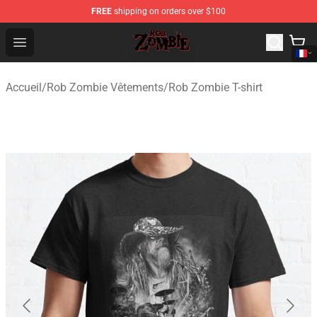
FREE
shipping on orders over $100
Rob Zombie Shop - Official Rob Zombie Merchandise Sto
Open menu
Accueil
/
Rob Zombie Vêtements
/
Rob Zombie T-shirt