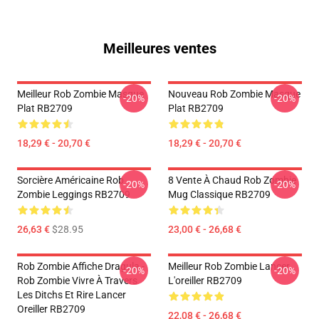
Meilleures ventes
Meilleur Rob Zombie Masque
Nouveau Rob Zombie Masque
-20%
-20%
Plat RB2709
Plat RB2709
18,29 € - 20,70 €
18,29 € - 20,70 €
Sorcière Américaine Rob
8 Vente À Chaud Rob Zombie
-20%
-20%
Zombie Leggings RB2709
Mug Classique RB2709
26,63 €
$28.95
23,00 € - 26,68 €
Rob Zombie Affiche Dragula -
Meilleur Rob Zombie Lancer
-20%
-20%
Rob Zombie Vivre À Travers
L'oreiller RB2709
Les Ditchs Et Rire Lancer
Oreiller RB2709
22,08 € - 26,68 €