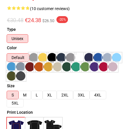
(10 customer reviews)
€30.48
€24.38
-20%
$26.50
Type
Unisex
Color
Default
Size
S
M
L
XL
2XL
3XL
4XL
5XL
Print Location