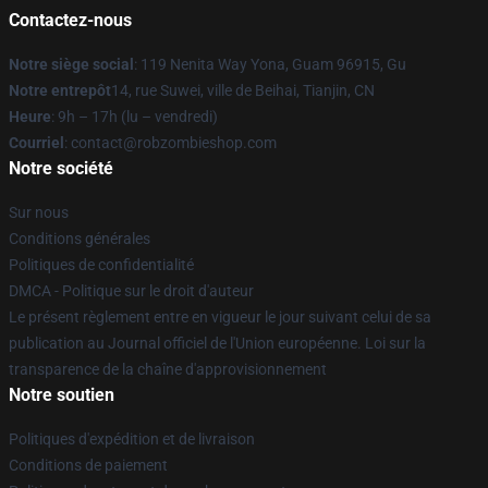
Contactez-nous
Notre siège social
: 119 Nenita Way Yona, Guam 96915, Gu
Notre entrepôt
14, rue Suwei, ville de Beihai, Tianjin, CN
Heure
: 9h – 17h (lu – vendredi)
Courriel
: contact@robzombieshop.com
Notre société
Sur nous
Conditions générales
Politiques de confidentialité
DMCA - Politique sur le droit d'auteur
Le présent règlement entre en vigueur le jour suivant celui de sa
publication au Journal officiel de l'Union européenne. Loi sur la
transparence de la chaîne d'approvisionnement
Notre soutien
Politiques d'expédition et de livraison
Conditions de paiement