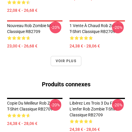
22,08 € - 26,68 €
Nouveau Rob Zombie Mug
1 Vente À Chaud Rob Zombie
-20%
-20%
Classique RB2709
T-Shirt Classique RB2709
23,00 € - 26,68 €
24,38 € - 28,06 €
VOIR PLUS
Produits connexes
Copie Du Meilleur Rob Zombie
Libérez Les Trois 3 Du Film De
-20%
-20%
T-Shirt Classique RB2709
L'enfer Rob Zombie T-Shirt
Classique RB2709
24,38 € - 28,06 €
24,38 € - 28,06 €