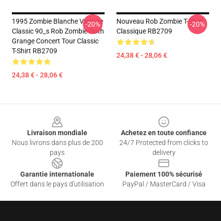
1995 Zombie Blanche Vintage
Nouveau Rob Zombie T-Shirt
-20%
-20%
Classic 90_s Rob Zombie Goth
Classique RB2709
Grange Concert Tour Classic
T-Shirt RB2709
24,38 € - 28,06 €
24,38 € - 28,06 €
Footer
Livraison mondiale
Achetez en toute confiance
Nous livrons dans plus de 200
24/7 Protected from clicks to
pays
delivery
Garantie internationale
Paiement 100% sécurisé
Offert dans le pays d'utilisation
PayPal / MasterCard / Visa