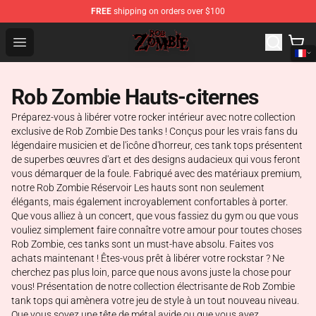
FREE
shipping on orders over $100
Rob Zombie Shop - Official Rob Zombie Merchandise Sto
Open menu
Rob Zombie Hauts-citernes
Préparez-vous à libérer votre rocker intérieur avec notre collection
exclusive de Rob Zombie Des tanks ! Conçus pour les vrais fans du
légendaire musicien et de l'icône d'horreur, ces tank tops présentent
de superbes œuvres d'art et des designs audacieux qui vous feront
vous démarquer de la foule. Fabriqué avec des matériaux premium,
notre Rob Zombie Réservoir Les hauts sont non seulement
élégants, mais également incroyablement confortables à porter.
Que vous alliez à un concert, que vous fassiez du gym ou que vous
vouliez simplement faire connaître votre amour pour toutes choses
Rob Zombie, ces tanks sont un must-have absolu. Faites vos
achats maintenant ! Êtes-vous prêt à libérer votre rockstar ? Ne
cherchez pas plus loin, parce que nous avons juste la chose pour
vous! Présentation de notre collection électrisante de Rob Zombie
tank tops qui amènera votre jeu de style à un tout nouveau niveau.
Que vous soyez une tête de métal avide ou que vous ayez