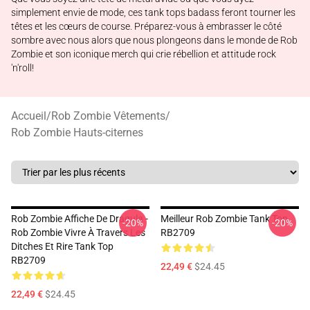
simplement envie de mode, ces tank tops badass feront tourner les
têtes et les cœurs de course. Préparez-vous à embrasser le côté
sombre avec nous alors que nous plongeons dans le monde de Rob
Zombie et son iconique merch qui crie rébellion et attitude rock
'n'roll!
Accueil
/
Rob Zombie Vêtements
/
Rob Zombie Hauts-citernes
Rob Zombie Affiche De Dragula -
Meilleur Rob Zombie Tank Top
-20%
-20%
Rob Zombie Vivre À Travers Les
RB2709
Ditches Et Rire Tank Top
RB2709
22,49 €
$24.45
22,49 €
$24.45