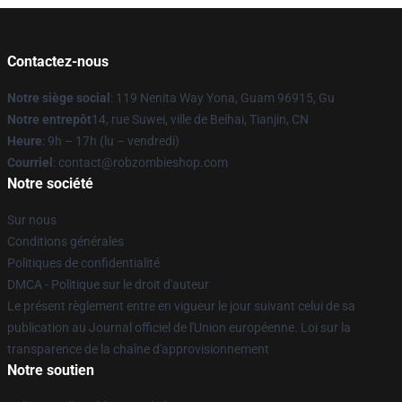
Contactez-nous
Notre siège social
: 119 Nenita Way Yona, Guam 96915, Gu
Notre entrepôt
14, rue Suwei, ville de Beihai, Tianjin, CN
Heure
: 9h – 17h (lu – vendredi)
Courriel
: contact@robzombieshop.com
Notre société
Sur nous
Conditions générales
Politiques de confidentialité
DMCA - Politique sur le droit d'auteur
Le présent règlement entre en vigueur le jour suivant celui de sa
publication au Journal officiel de l'Union européenne. Loi sur la
transparence de la chaîne d'approvisionnement
Notre soutien