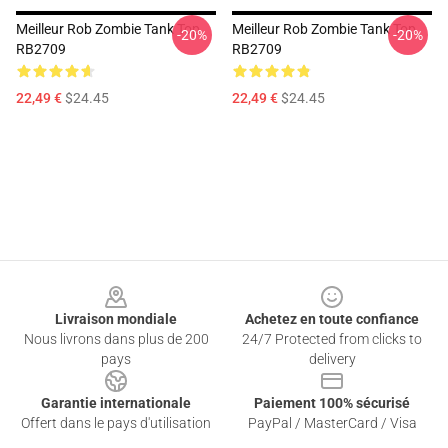
Meilleur Rob Zombie Tank Top
Meilleur Rob Zombie Tank Top
-20%
-20%
RB2709
RB2709
22,49 €
$24.45
22,49 €
$24.45
Footer
Livraison mondiale
Achetez en toute confiance
Nous livrons dans plus de 200
24/7 Protected from clicks to
pays
delivery
Garantie internationale
Paiement 100% sécurisé
Offert dans le pays d'utilisation
PayPal / MasterCard / Visa