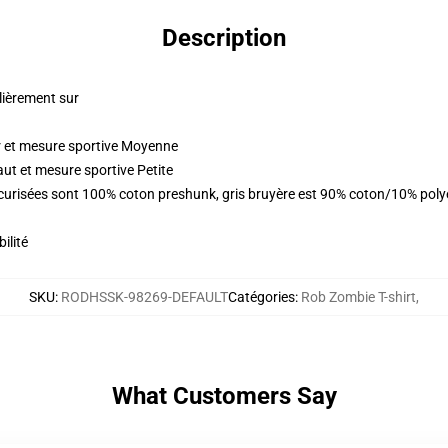
Description
lièrement sur
r et mesure sportive Moyenne
aut et mesure sportive Petite
sécurisées sont 100% coton preshunk, gris bruyère est 90% coton/10% pol
ilité
SKU
:
RODHSSK-98269-DEFAULT
Catégories
:
Rob Zombie T-shirt
,
What Customers Say