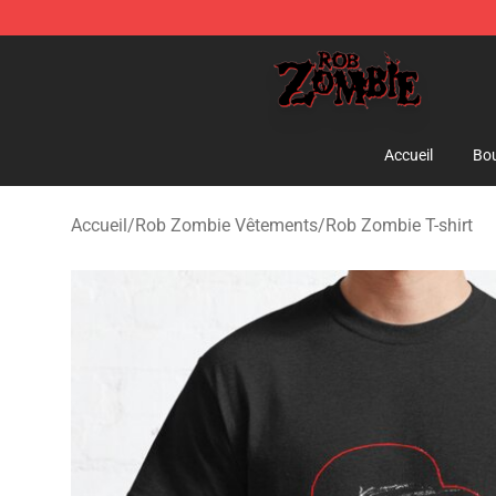
Rob Zombie Shop - Official Rob Zombie Merchandise S
Accueil
Bou
Accueil
/
Rob Zombie Vêtements
/
Rob Zombie T-shirt