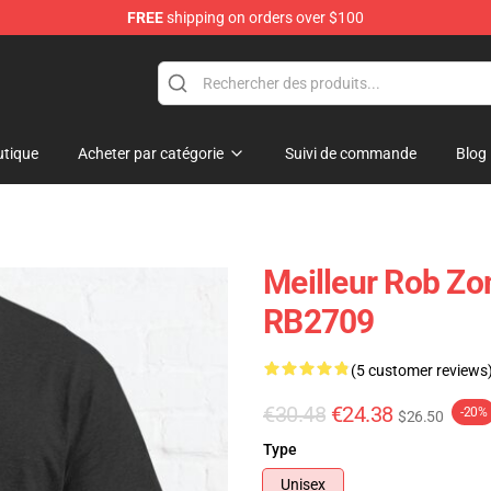
FREE
shipping on orders over $100
tore
tique
Acheter par catégorie
Suivi de commande
Blog
Meilleur Rob Zo
RB2709
(5 customer reviews
€30.48
€24.38
-20%
$26.50
Type
Unisex