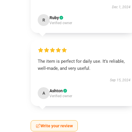
Dec 1, 2024
Ruby
R
Verified owner
The item is perfect for daily use. It’s reliable,
well-made, and very useful.
Sep 15, 2024
Ashton
A
Verified owner
Write your review