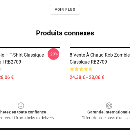
VOIR PLUS
Produits connexes
-20%
e – T-Shirt Classique
8 Vente À Chaud Rob Zombie 
all RB2709
Classique RB2709
28,06 €
24,38 € - 28,06 €
hetez en toute confiance
Garantie international
otected from clicks to delivery
Offert dans le pays d'utilisa