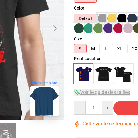
Color
Default
Size
S
M
L
XL
2X
Print Location
blank template
Voir le guide des tailles
Quantity
Cette vente se termine 