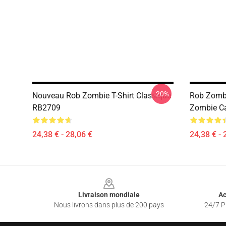
-20%
Nouveau Rob Zombie T-Shirt Classique
Rob Zombi
RB2709
Zombie C
24,38 € - 28,06 €
24,38 € - 
Footer
Livraison mondiale
Ac
Nous livrons dans plus de 200 pays
24/7 Pr