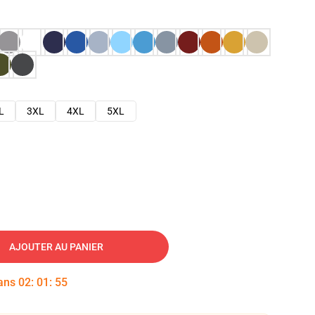
L
3XL
4XL
5XL
AJOUTER AU PANIER
dans
02
:
01
:
54