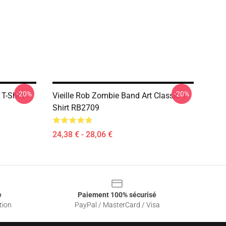
-20%
-20%
T-Shirt
Vieille Rob Zombie Band Art Classic T-
Shirt RB2709
24,38 € - 28,06 €
e
Paiement 100% sécurisé
tion
PayPal / MasterCard / Visa