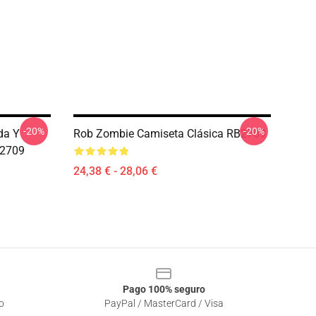
-20%
-20%
da Y
Rob Zombie Camiseta Clásica RB2709
B2709
24,38 € - 28,06 €
Pago 100% seguro
o
PayPal / MasterCard / Visa