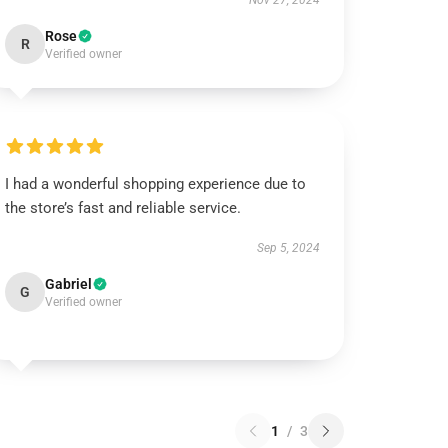
Nov 27, 2024
Rose
R
Verified owner
I had a wonderful shopping experience due to
the store’s fast and reliable service.
Sep 5, 2024
Gabriel
G
Verified owner
1
/
3