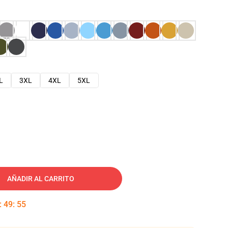
L
3XL
4XL
5XL
AÑADIR AL CARRITO
:
49
:
54