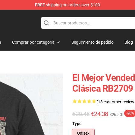
FREE
shipping on orders over $100
tore
a
Comprar por categoría
Seguimiento de pedido
Blog
El Mejor Vended
Clásica RB2709
(13 customer review
€30.48
€24.38
-20%
$26.50
Type
Unisex