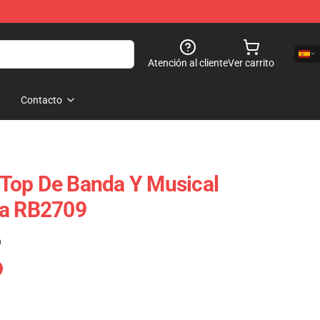
Atención al cliente
Ver carrito
Contacto
Top De Banda Y Musical
ca RB2709
)