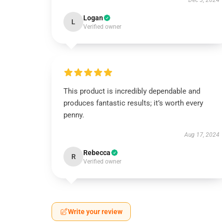
Dec 3, 2024
Logan
L
Verified owner
This product is incredibly dependable and
produces fantastic results; it’s worth every
penny.
Aug 17, 2024
Rebecca
R
Verified owner
Write your review