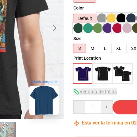
Color
Default
Size
S
M
L
XL
2X
Print Location
blank template
Ver guía de tallas
Quantity
Esta venta termina en
02