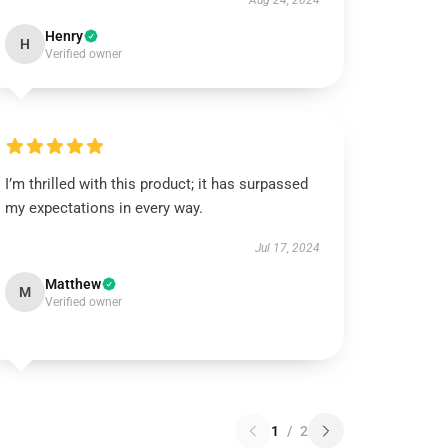
Aug 24, 2024
Henry
H
Verified owner
I’m thrilled with this product; it has surpassed
my expectations in every way.
Jul 17, 2024
Matthew
M
Verified owner
1
/
2