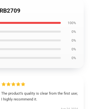
a RB2709
100%
0%
0%
0%
0%
The product’s quality is clear from the first use;
I highly recommend it.