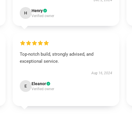
Dec 2, 2024
Henry
H
Verified owner
Top-notch build, strongly advised, and
exceptional service.
Aug 16, 2024
Eleanor
E
Verified owner