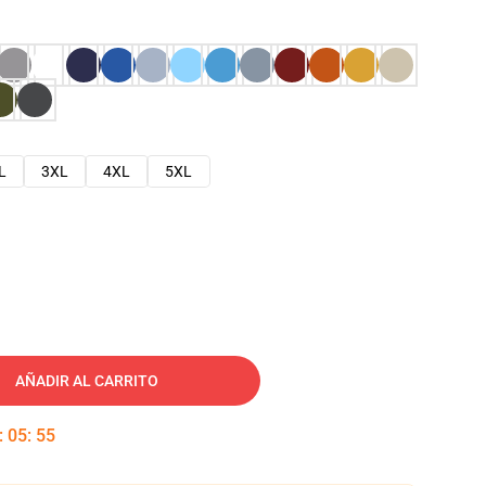
L
3XL
4XL
5XL
AÑADIR AL CARRITO
:
05
:
54