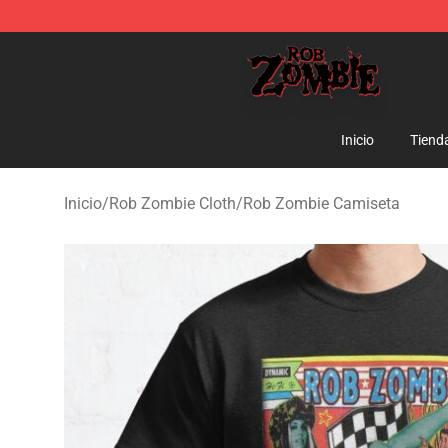
Rob Zombie Shop - Official Rob Zombie Merchandise S
Inicio
Tiend
Inicio
/
Rob Zombie Cloth
/
Rob Zombie Camiseta