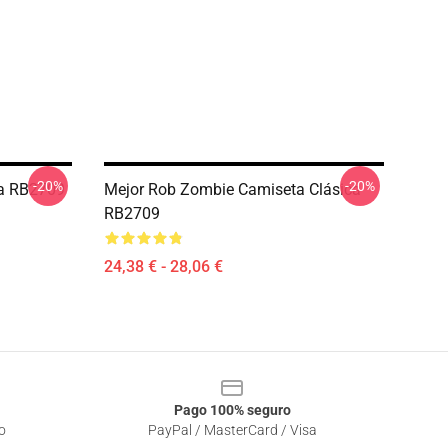
-20%
-20%
ca RB2709
Mejor Rob Zombie Camiseta Clásica
RB2709
24,38 € - 28,06 €
Pago 100% seguro
o
PayPal / MasterCard / Visa