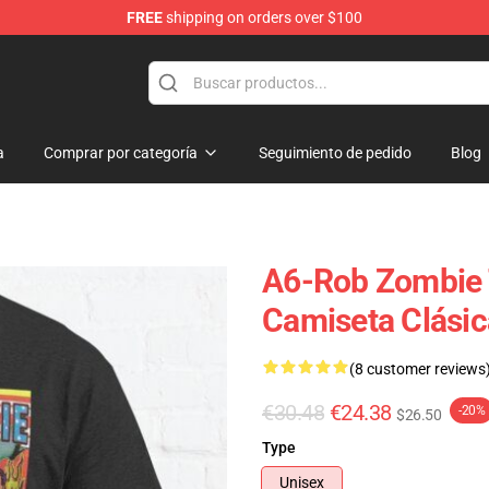
FREE
shipping on orders over $100
tore
a
Comprar por categoría
Seguimiento de pedido
Blog
A6-Rob Zombie 
Camiseta Clási
(8 customer reviews
€30.48
€24.38
-20%
$26.50
Type
Unisex