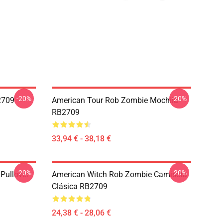
-20%
-20%
2709
American Tour Rob Zombie Mochila
RB2709
33,94 € - 38,18 €
-20%
-20%
Pullover
American Witch Rob Zombie Camiseta
Clásica RB2709
24,38 € - 28,06 €