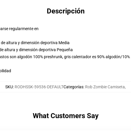
Descripción
carse regularmente en
 de altura y dimensión deportiva Media
de altura y dimensión deportiva Pequeña
ustos son algodón 100% preshrunk, gris calentador es 90% algodón/10% p
ilidad
SKU
:
RODHSSK-59536-DEFAULT
Categorías
:
Rob Zombie Camiseta
,
What Customers Say