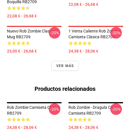
Boquilla RB2709
22,08 € - 26,68 €
22,08 € - 26,68 €
Nuevo Rob Zombie Classic
1 Venta Caliente Rob Zombie
-20%
-20%
Mug RB2709
Camiseta Clásica RB2709
23,00 € - 26,68 €
24,38 € - 28,06 €
VER MÁS
Productos relacionados
Rob Zombie Camiseta Clásica
Rob Zombie - Dragula Classic
-20%
-20%
RB2709
Camiseta RB2709
24,38 € - 28,06 €
24,38 € - 28,06 €