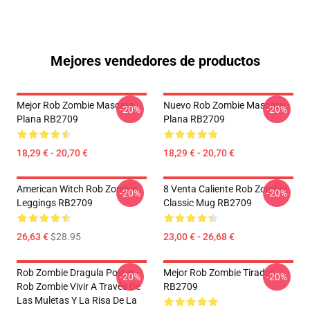
Mejores vendedores de productos
Mejor Rob Zombie Mascara
Nuevo Rob Zombie Mascara
-20%
-20%
Plana RB2709
Plana RB2709
18,29 € - 20,70 €
18,29 € - 20,70 €
American Witch Rob Zombie
8 Venta Caliente Rob Zombie
-20%
-20%
Leggings RB2709
Classic Mug RB2709
26,63 €
$28.95
23,00 € - 26,68 €
Rob Zombie Dragula Poster -
Mejor Rob Zombie Tirador
-20%
-20%
Rob Zombie Vivir A Través De
RB2709
Las Muletas Y La Risa De La