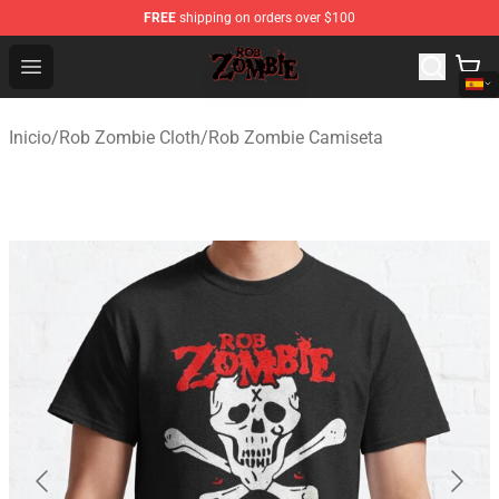
FREE
shipping on orders over $100
Rob Zombie Shop - Official Rob Zombie Merchandise Sto
Open menu
Inicio
/
Rob Zombie Cloth
/
Rob Zombie Camiseta