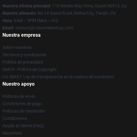
Nuestra oficina principal
: 119 Nenita Way Yona, Guam 96915, Gu
Nuestro almacén
: No 14 Suwei Road, Beihai City, Tianjin, CN
Hora
: 9AM – 5PM (Mon – Fri)
Email
: contact@robzombieshop.com
Nuestra empresa
Sobre nosotros
Términos y condiciones
Política de privacidad
DMCA - Política de Copyright
CA SB657: Ley de transparencia en la cadena de suministro
Nuestro apoyo
Políticas de envío
Condiciones de pago
Políticas de reembolso
Contáctenos
Ayuda al cliente (FAQ)
Mayorista