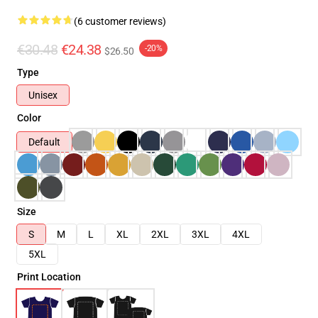
(6 customer reviews)
€30.48
€24.38
-20%
$26.50
Type
Unisex
Color
Default
Size
S
M
L
XL
2XL
3XL
4XL
5XL
Print Location