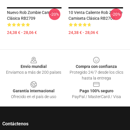
Nuevo Rob Zombie Camiseta
10 Venta Caliente Rob Zombie
-20%
-20%
Clásica RB2709
Camiseta Clásica RB2709
24,38 € - 28,06 €
24,38 € - 28,06 €
Footer
Envío mundial
Compra con confianza
Enviamos a más de 200 países
Protegido 24/7 desde los clics
hasta la entrega
Garantía internacional
Pago 100% seguro
Ofrecido en el país de uso
PayPal / MasterCard / Visa
Contáctenos