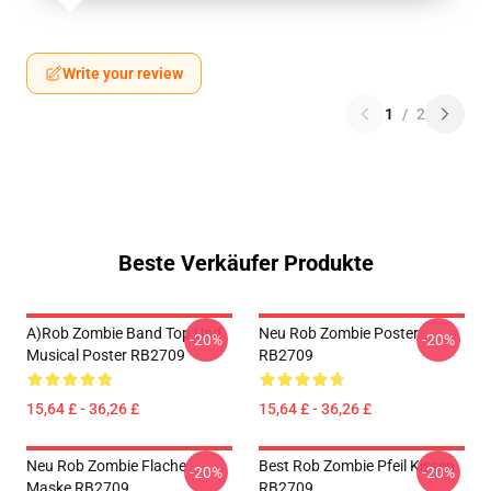
Write your review
1
/
2
Beste Verkäufer Produkte
A)rob Zombie Band Top Und
Neu Rob Zombie Poster
-20%
-20%
Musical Poster RB2709
RB2709
15,64 £ - 36,26 £
15,64 £ - 36,26 £
Neu Rob Zombie Flache
Best Rob Zombie Pfeil Kissen
-20%
-20%
Maske RB2709
RB2709