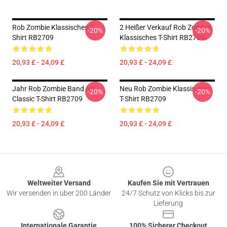
Rob Zombie Klassisches T-
2 Heißer Verkauf Rob Zombie
-20%
-20%
Shirt RB2709
Klassisches T-Shirt RB2709
20,93 £ - 24,09 £
20,93 £ - 24,09 £
Jahr Rob Zombie Band Art
Neu Rob Zombie Klassisches
-20%
-20%
Classic T-Shirt RB2709
T-Shirt RB2709
20,93 £ - 24,09 £
20,93 £ - 24,09 £
Footer
Weltweiter Versand
Kaufen Sie mit Vertrauen
Wir versenden in über 200 Länder
24/7 Schutz von Klicks bis zur
Lieferung
Internationale Garantie
100% Sicherer Checkout