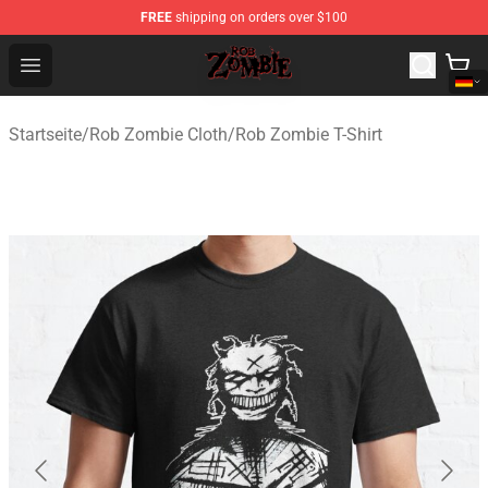
FREE
shipping on orders over $100
Rob Zombie Shop - Official Rob Zombie Merchandise Sto
Open menu
Startseite
/
Rob Zombie Cloth
/
Rob Zombie T-Shirt