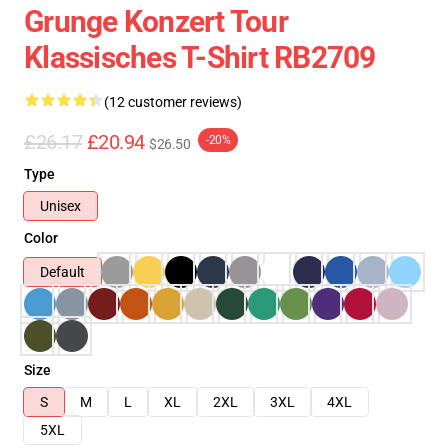
Grunge Konzert Tour
Klassisches T-Shirt RB2709
(12 customer reviews)
£26.17
£20.94
-20%
$26.50
Type
Unisex
Color
Default
Size
S
M
L
XL
2XL
3XL
4XL
5XL