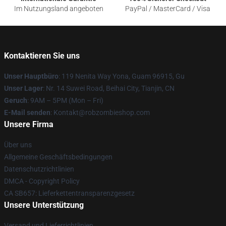
Im Nutzungsland angeboten
PayPal / MasterCard / Visa
Kontaktieren Sie uns
Unser Hauptbüro
: 119 Nenita Way Yona, Guam 96915, Gu
Unser Lager
: Nr. 14 Suwei Road, Beihai City, Tianjin, CN
Geruch
: 9AM – 5PM (Mon – Fri)
E-Mail senden
: Kontakt@robzombieshop.com
Unsere Firma
Über uns
Allgemeine Geschäftsbedingungen
Datenschutzrichtlinien
DMCA - Copyright Policy
CA SB657: Lieferkettentransparenzgesetz
Unsere Unterstützung
Versand und Lieferrichtlinien