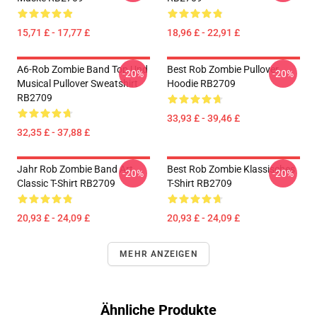
15,71 £ - 17,77 £
18,96 £ - 22,91 £
A6-Rob Zombie Band Top Und
Best Rob Zombie Pullover
-20%
-20%
Musical Pullover Sweatshirt
Hoodie RB2709
RB2709
33,93 £ - 39,46 £
32,35 £ - 37,88 £
Jahr Rob Zombie Band Art
Best Rob Zombie Klassisches
-20%
-20%
Classic T-Shirt RB2709
T-Shirt RB2709
20,93 £ - 24,09 £
20,93 £ - 24,09 £
MEHR ANZEIGEN
Ähnliche Produkte