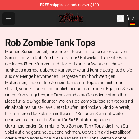
FREE
shipping on orders over $100
Rob Zombie Shop - Official Rob Zombie Merchandise Sto
Open menu
Rob Zombie Tank Tops
Machen Sie sich bereit, Ihre innere Rocker mit unserer exklusiven
Sammlung von Rob Zombie Tank Tops! Entwickelt für echte Fans
der legendären Musiker- und Horror-Ikone, präsentieren diese
Tanktops atemberaubende Kunstwerke und kühne Designs, die Sie
aus der Menge hervorheben. Hergestellt mit hochwertigen
Materialien, unsere Rob Zombie Tankstelle Tops sind nicht nur
stilvoll, sondern auch unglaublich bequem zu tragen. Egal, ob Sie zu
einem Konzert gehen, ins Fitnessstudio stoßen oder einfach Ihre
Liebe für alle Dinge flaunten wollen Rob ZombieDiese Tanktops sind
ein absolutes Must-Have. Jetzt kaufen und rocken! Sind Sie bereit,
Ihren inneren Rockstar zu entfesseln? Schauen Sie nicht weiter,
denn wir haben nur die Sache für Sie! Einführung unserer
elektrifizierenden Sammlung Rob Zombie Tank Tops, die Ihren Stil
Spiel auf eine ganz neue Ebene nehmen. Ob Sie ein avid Metallkopf
oder einfach edgy Mode, diese Badass Tank Tops werden Köpfe