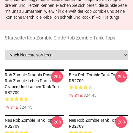
drehen und Herzen Rennen. Machen Sie sich bereit, die dunkle Seite
mit uns zu umarmen, wie wir in die Welt der Rob Zombie und seine
ikonische Merch, die Rebellion schreit und Rock 'n' Roll Haltung!
Startseite
/
Rob Zombie Cloth
/
Rob Zombie Tank Tops
Rob Zombie Dragula Poster -
Best Rob Zombie Tank Top
-20%
-20%
Rob Zombie Leben Durch Die
RB2709
Gräben Und Lachen Tank Top
RB2709
19,31 £
$24.45
19,31 £
$24.45
Neu Rob Zombie Tank Top
Neu Rob Zombie Tank Top
-20%
-20%
RB2709
RB2709