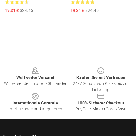
19,31 £
$24.45
19,31 £
$24.45
Footer
Weltweiter Versand
Kaufen Sie mit Vertrauen
Wir versenden in über 200 Länder
24/7 Schutz von Klicks bis zur
Lieferung
Internationale Garantie
100% Sicherer Checkout
Im Nutzungsland angeboten
PayPal / MasterCard / Visa