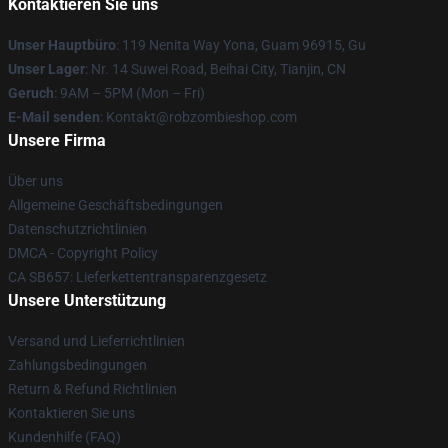
Kontaktieren Sie uns
Unser Hauptbüro
: 119 Nenita Way Yona, Guam 96915, Gu
Unser Lager
: Nr. 14 Suwei Road, Beihai City, Tianjin, CN
Geruch
: 9AM – 5PM (Mon – Fri)
E-Mail senden
: Kontakt@robzombieshop.com
Unsere Firma
Über uns
Allgemeine Geschäftsbedingungen
Datenschutzrichtlinien
DMCA - Copyright Policy
CA SB657: Lieferkettentransparenzgesetz
Unsere Unterstützung
Versand und Lieferrichtlinien
Zahlungsbedingungen
Return & Refund Richtlinien
Kontaktieren Sie uns
Kundenhilfe (FAQ)