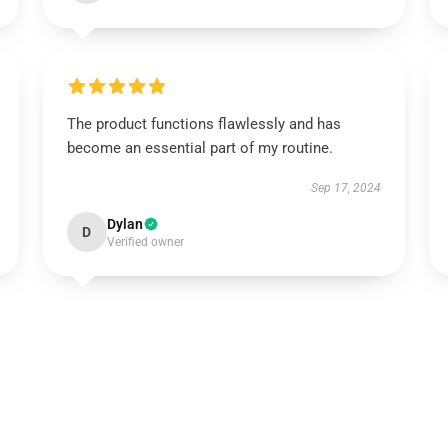
The product functions flawlessly and has
become an essential part of my routine.
Sep 17, 2024
Dylan
D
Verified owner