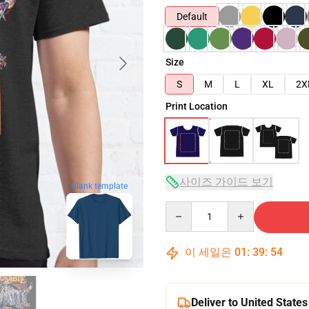
Default
Size
S
M
L
XL
2X
Print Location
사이즈 가이드 보기
blank template
Quantity
이 세일은
01
:
39
:
53
Deliver to United States