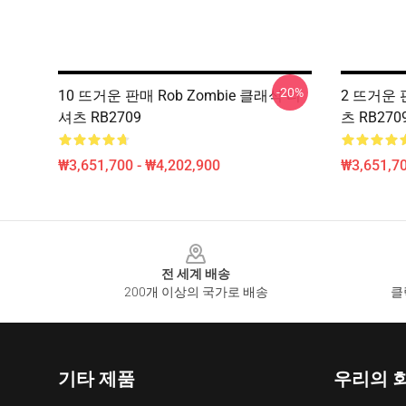
-20%
10 뜨거운 판매 Rob Zombie 클래식 티
2 뜨거운 
셔츠 RB2709
츠 RB270
₩3,651,700 - ₩4,202,900
₩3,651,70
Footer
전 세계 배송
200개 이상의 국가로 배송
클
기타 제품
우리의 