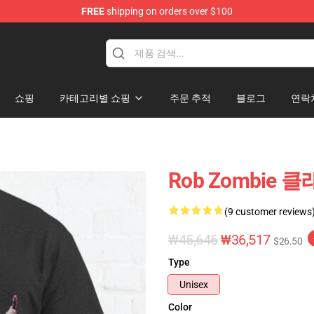
FREE
shipping on orders over $100
tore
쇼핑
카테고리별 쇼핑
주문 추적
블로그
연락
Rob Zombie 
(9 customer reviews
₩45,646
₩36,517
$26.50
Type
Unisex
Color