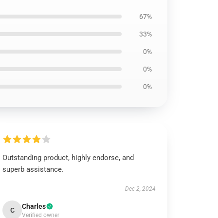
67%
33%
0%
0%
0%
Outstanding product, highly endorse, and
superb assistance.
Dec 2, 2024
Charles
C
Verified owner