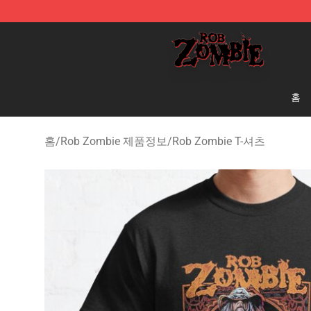
Rob Zombie Shop - Official Rob Zombie Merchandise S
홈
홈
/
Rob Zombie 제품정보
/
Rob Zombie T-셔츠