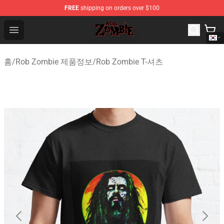
FREE
shipping on orders over $100
Rob Zombie Shop - Official Rob Zombie Merchandise Sto
Open menu
홈
/
Rob Zombie 제품정보
/
Rob Zombie T-셔츠