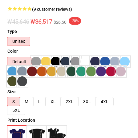
(9 customer reviews)
₩45,646
₩36,517
-20%
$26.50
Type
Unisex
Color
Default
Size
S
M
L
XL
2XL
3XL
4XL
5XL
Print Location