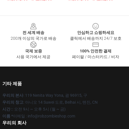
Footer
전 세계 배송
안심하고 쇼핑하세요
200개 이상의 국가로 배송
클릭에서 배송까지 24/7 보호
국제 보증
100% 안전한 결제
사용 국가에서 제공
페이팔 / 마스터카드 / 비자
기타 제품
우리의 본사
: 119 Nenita Way Yona, 괌 96915, 구
우리의 창고
: 아니오 14 Suwei 도로, Beihai 시, 톈진, CN
시간 :
: 오전 9시 ~ 오후 5시 (월 ~ 금)
이름 *
이메일 : info@robzombieshop.com
우리의 회사