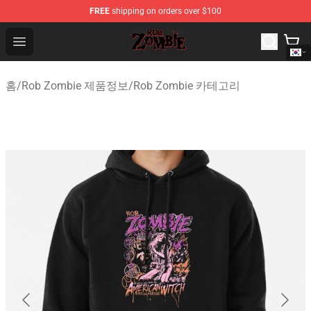
FREE
shipping on orders over $100
Rob Zombie Shop - Official Rob Zombie Merchandise Sto
Open menu
홈
/
Rob Zombie 제품정보
/
Rob Zombie 카테고리