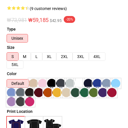
(9 customer reviews)
₩73,981
₩59,185
-20%
$42.95
Type
Unisex
Size
S
M
L
XL
2XL
3XL
4XL
5XL
Color
Default
Print Location