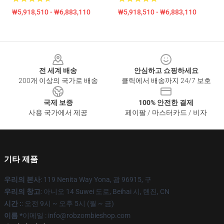
₩5,918,510 - ₩6,883,110
₩5,918,510 - ₩6,883,110
Footer
전 세계 배송
안심하고 쇼핑하세요
200개 이상의 국가로 배송
클릭에서 배송까지 24/7 보호
국제 보증
100% 안전한 결제
사용 국가에서 제공
페이팔 / 마스터카드 / 비자
기타 제품
우리의 본사
: 119 Nenita Way Yona, 괌 96915, 구
우리의 창고
: 아니오 14 Suwei 도로, Beihai 시, 톈진, CN
시간 :
: 오전 9시 ~ 오후 5시 (월 ~ 금)
이름 *
이메일 : info@robzombieshop.com