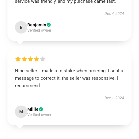
service was friendly, and my purchase came fast.
Dec 4, 2024
Benjamin
B
Verified owner
Nice seller. I made a mistake when ordering. I sent a
message to correct it, the seller was responsive. I
recommend
Dec 1, 2024
Millie
M
Verified owner