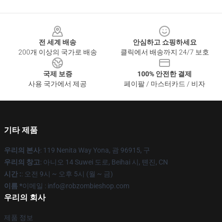
Footer
전 세계 배송
안심하고 쇼핑하세요
200개 이상의 국가로 배송
클릭에서 배송까지 24/7 보호
국제 보증
100% 안전한 결제
사용 국가에서 제공
페이팔 / 마스터카드 / 비자
기타 제품
우리의 본사
: 119 Nenita Way Yona, 괌 96915, 구
우리의 창고
: 아니오 14 Suwei 도로, Beihai 시, 톈진, CN
시간 :
: 오전 9시 ~ 오후 5시 (월 ~ 금)
이름 *
이메일 : info@robzombieshop.com
우리의 회사
제품 정보