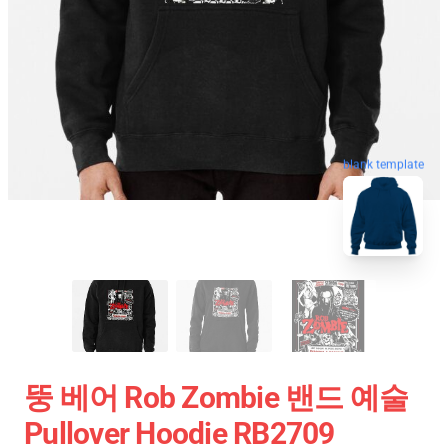
blank template
뚱 베어 Rob Zombie 밴드 예술
Pullover Hoodie RB2709