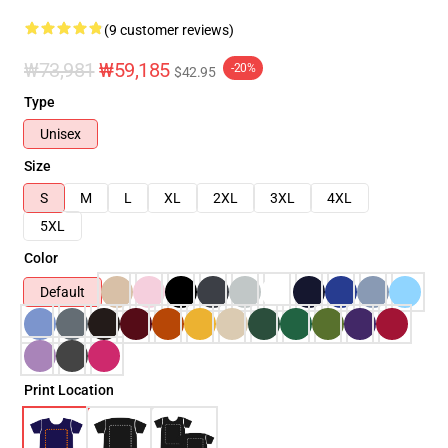
(9 customer reviews)
₩73,981
₩59,185
-20%
$42.95
Type
Unisex
Size
S
M
L
XL
2XL
3XL
4XL
5XL
Color
Default
Print Location