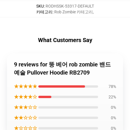
SKU
:
RODHSSK-53317-DEFAULT
카테고리
:
Rob Zombie 카테고리
,
What Customers Say
9 reviews for 뚱 베어 rob zombie 밴드
예술 Pullover Hoodie RB2709
★★★★★
78%
★★★★☆
22%
★★★☆☆
0%
★★☆☆☆
0%
★☆☆☆☆
0%