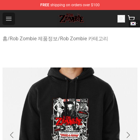
FREE
shipping on orders over $100
Rob Zombie Shop - Official Rob Zombie Merchandise Sto
Open menu
홈
/
Rob Zombie 제품정보
/
Rob Zombie 카테고리