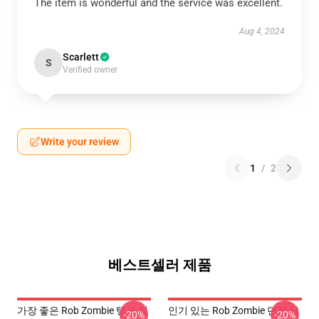
The item is wonderful and the service was excellent.
Aug 4, 2024
Scarlett
S
Verified owner
Write your review
1
/
2
베스트셀러 제품
가장 좋은 Rob Zombie 탱크 정
인기 있는 Rob Zombie 던짐 담
-20%
-20%