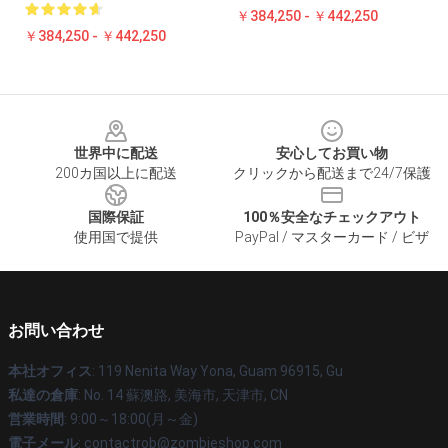
￥384,250 - ￥442,250
￥384,250 - ￥442,250
Footer
世界中に配送
安心してお買い物
200カ国以上に配送
クリックから配送まで24/7保護
国際保証
100％安全なチェックアウト
使用国で提供
PayPal / マスターカード / ビザ
お問い合わせ
本社オフィス
: 119 Nenita Way Yona, Guam 96915, Gu
私達の倉庫
: No. 14 蘇澳路, 美海市, 天津市, CN
営業時間
: 9:00～18:00(月～金)
電子メール
: contactrob@zombieshop.com