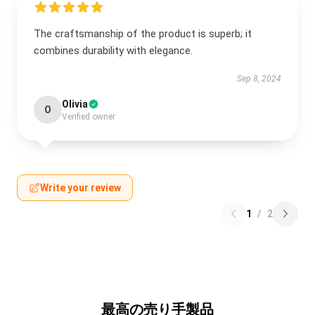
The craftsmanship of the product is superb; it
combines durability with elegance.
Sep 8, 2024
Olivia
O
Verified owner
Write your review
1
/
2
最高の売り手製品