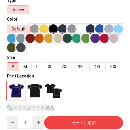
Type
Unisex
Color
Default
Size
S
M
L
XL
2XL
3XL
4XL
5XL
Print Location
サイズガイドを見る
Quantity
カートに追加