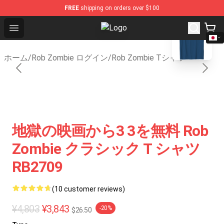
FREE
shipping on orders over $100
blank template
Open menu
Rob Zombie Shop - Official Rob Z
ホーム
/
Rob Zombie ログイン
/
Rob Zombie Tシャツ
地獄の映画から3 3を無料 Rob
Zombie クラシック T シャツ
RB2709
(10 customer reviews)
¥4,803
¥3,843
-20%
$26.50