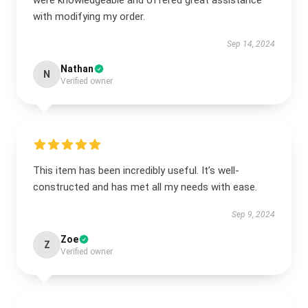
were knowledgeable and offered great assistance
with modifying my order.
Sep 14, 2024
Nathan
N
Verified owner
This item has been incredibly useful. It’s well-
constructed and has met all my needs with ease.
Sep 9, 2024
Zoe
Z
Verified owner