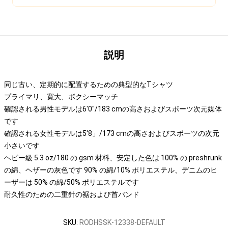
説明
同じ古い、定期的に配置するための典型的なTシャツ
プライマリ、寛大、ボクシーマッチ
確認される男性モデルは6'0"/183 cmの高さおよびスポーツ次元媒体
です
確認される女性モデルは5'8」/173 cmの高さおよびスポーツの次元
小さいです
ヘビー級 5.3 oz/180 の gsm 材料、安定した色は 100% の preshrunk
の綿、ヘザーの灰色です 90% の綿/10% ポリエステル、デニムのヒ
ーザーは 50% の綿/50% ポリエステルです
耐久性のための二重針の裾および首バンド
SKU
:
RODHSSK-12338-DEFAULT