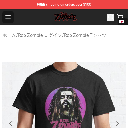
FREE
shipping on orders over $100
Rob Zombie Shop - Official Rob Zombie Merchandise Sto
Open menu
ホーム
/
Rob Zombie ログイン
/
Rob Zombie Tシャツ