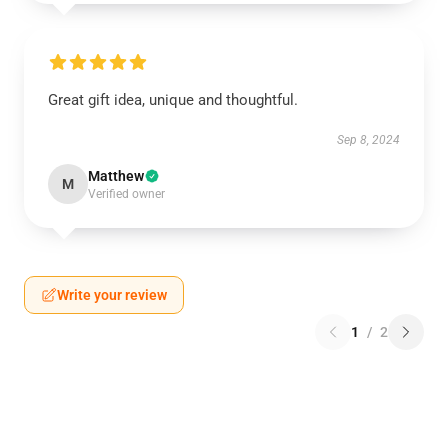
Great gift idea, unique and thoughtful.
Sep 8, 2024
Matthew
M
Verified owner
Write your review
1
/
2