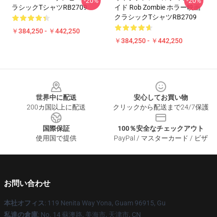
-20%
-20%
ラシックTシャツRB2709
イド Rob Zombie ホラー映画
クラシックTシャツRB2709
￥384,250 - ￥442,250
￥384,250 - ￥442,250
Footer
世界中に配送
安心してお買い物
200カ国以上に配送
クリックから配送まで24/7保護
国際保証
100％安全なチェックアウト
使用国で提供
PayPal / マスターカード / ビザ
お問い合わせ
本社オフィス
: 119 Nenita Way Yona, Guam 96915, Gu
私達の倉庫
: No. 14 蘇澳路, 美海市, 天津市, CN