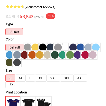
(9 customer reviews)
¥4,803
¥3,843
-20%
$26.50
Type
Unisex
Color
Default
Size
S
M
L
XL
2XL
3XL
4XL
5XL
Print Location