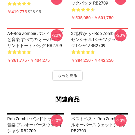
ックパック RB2709
￥419,775
$28.95
￥535,050 - ￥601,750
A4-Rob Zombie バンド トップ
3 地獄から - Rob Zombie エッ
-20%
-20%
と音楽 すべての オーバー プ
センシャルTシャツクラシッ
リントトート バッグ RB2709
クTシャツRB2709
￥361,775 - ￥434,275
￥384,250 - ￥442,250
もっと見る
関連商品
Rob Zombie バンドトップと
ベストベスト Rob Zombie プ
-20%
-20%
音楽 プルオーバースウェット
ルオーバースウェットシャツ
シャツ RB2709
RB2709