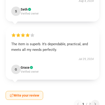
Aug 4, 2024
Seth
S
Verified owner
The item is superb. It’s dependable, practical, and
meets all my needs perfectly.
Jul 29, 2024
Grace
G
Verified owner
Write your review
1
/
2