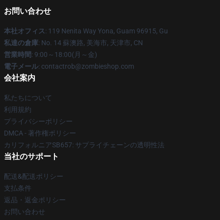
お問い合わせ
本社オフィス
: 119 Nenita Way Yona, Guam 96915, Gu
私達の倉庫
: No. 14 蘇澳路, 美海市, 天津市, CN
営業時間
: 9:00～18:00(月～金)
電子メール
: contactrob@zombieshop.com
会社案内
私たちについて
利用規約
プライバシーポリシー
DMCA - 著作権ポリシー
カリフォルニアSB657: サプライチェーンの透明性法
当社のサポート
配送&配送ポリシー
支払条件
返品・返金ポリシー
お問い合わせ