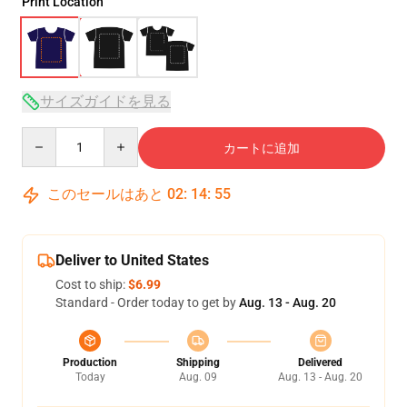
Print Location
サイズガイドを見る
Quantity
カートに追加
このセールはあと
02
:
14
:
54
Deliver to United States
Cost to ship:
$6.99
Standard - Order today to get by
Aug. 13 - Aug. 20
Production
Shipping
Delivered
Today
Aug. 09
Aug. 13 - Aug. 20