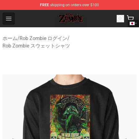
FREE
shipping on orders over $100
Rob Zombie Shop - Official Rob Zombie Merchandise Sto
Open menu
ホーム
/
Rob Zombie ログイン
/
Rob Zombie スウェットシャツ