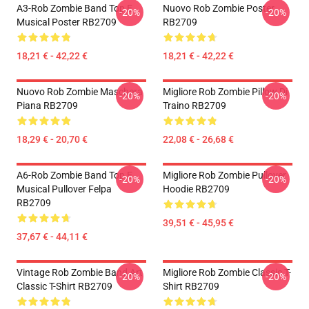
A3-Rob Zombie Band Top E
Nuovo Rob Zombie Poster
-20%
-20%
Musical Poster RB2709
RB2709
18,21 € - 42,22 €
18,21 € - 42,22 €
Nuovo Rob Zombie Maschera
Migliore Rob Zombie Pillow Di
-20%
-20%
Piana RB2709
Traino RB2709
18,29 € - 20,70 €
22,08 € - 26,68 €
A6-Rob Zombie Band Top E
Migliore Rob Zombie Pullover
-20%
-20%
Musical Pullover Felpa
Hoodie RB2709
RB2709
39,51 € - 45,95 €
37,67 € - 44,11 €
Vintage Rob Zombie Band Art
Migliore Rob Zombie Classic T-
-20%
-20%
Classic T-Shirt RB2709
Shirt RB2709