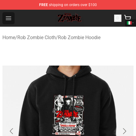
FREE
shipping on orders over $100
Rob Zombie Shop - Official Rob Zombie Merchandise Sto
Open menu
Home
/
Rob Zombie Cloth
/
Rob Zombie Hoodie