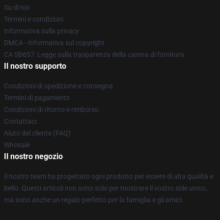
Su di noi
Termini e condizioni
Informativa sulla privacy
DMCA - Informativa sul copyright
CA SB657: Legge sulla trasparenza della catena di fornitura
Il nostro supporto
Condizioni di spedizione e consegna
Termini di pagamento
Condizioni di ritorno e rimborso
Contattaci
Aiuto del cliente (FAQ)
Whosale
Il nostro negozio
Il nostro team ha progettato ogni prodotto per essere di alta qualità e
bello. Questi articoli non sono solo per mostrare il vostro stile unico,
ma sono anche un regalo perfetto per la famiglia e gli amici.