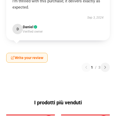
I’m thrilled with this purchase; it delivers exactly as
expected.
Sep 3, 2024
Daniel
D
Verified owner
Write your review
1
/
3
I prodotti più venduti