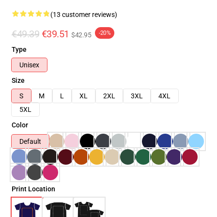
(13 customer reviews)
€49.39
€39.51
-20%
$42.95
Type
Unisex
Size
S
M
L
XL
2XL
3XL
4XL
5XL
Color
Default
Print Location