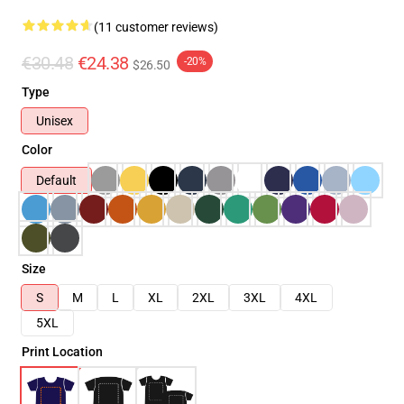
(11 customer reviews)
€30.48
€24.38
-20%
$26.50
Type
Unisex
Color
Default
Size
S
M
L
XL
2XL
3XL
4XL
5XL
Print Location