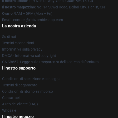
Il nostro ufficio
: 119 Nenita Way Yona, Guam 96915, Gu
Il nostro magazzino
: No. 14 Suwei Road, Beihai City, Tianjin, CN
Orario
: 9AM – 5PM (Mon – Fri)
Email
: contact@robzombieshop.com
La nostra azienda
Su di noi
Termini e condizioni
Informativa sulla privacy
DMCA - Informativa sul copyright
CA SB657: Legge sulla trasparenza della catena di fornitura
Il nostro supporto
Condizioni di spedizione e consegna
Termini di pagamento
Condizioni di ritorno e rimborso
Contattaci
Aiuto del cliente (FAQ)
Whosale
Il nostro negozio