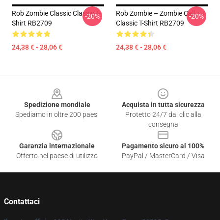
Rob Zombie Classic Classic T-
Rob Zombie – Zombie Call
-20%
-20%
Shirt RB2709
Classic T-Shirt RB2709
24,38 € - 28,06 €
24,38 € - 28,06 €
Footer
Spedizione mondiale
Acquista in tutta sicurezza
Spediamo in oltre 200 paesi
Protetto 24/7 dai clic alla
consegna
Garanzia internazionale
Pagamento sicuro al 100%
Offerto nel paese di utilizzo
PayPal / MasterCard / Visa
Contattaci