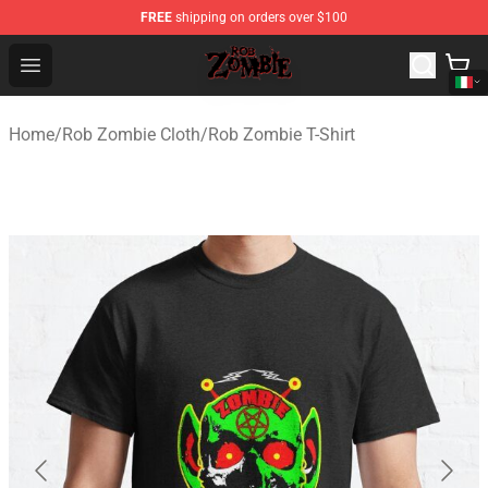
FREE
shipping on orders over $100
Rob Zombie Shop - Official Rob Zombie Merchandise Sto
Open menu
Home
/
Rob Zombie Cloth
/
Rob Zombie T-Shirt