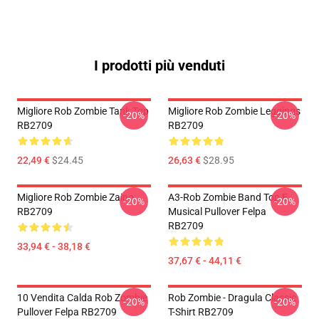
I prodotti più venduti
Migliore Rob Zombie Tank Top
Migliore Rob Zombie Leggings
-20%
-20%
RB2709
RB2709
22,49 €
$24.45
26,63 €
$28.95
Migliore Rob Zombie Zaino
A3-Rob Zombie Band Top E
-20%
-20%
RB2709
Musical Pullover Felpa
RB2709
33,94 € - 38,18 €
37,67 € - 44,11 €
10 Vendita Calda Rob Zombie
Rob Zombie - Dragula Classic
-20%
-20%
Pullover Felpa RB2709
T-Shirt RB2709