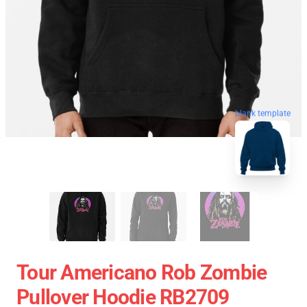
blank template
Tour Americano Rob Zombie
Pullover Hoodie RB2709