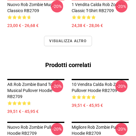
Nuovo Rob Zombie Mug
1 Vendita Calda Rob Zombie
-20%
-20%
Classico RB2709
Classic T-Shirt RB2709
23,00 € - 26,68 €
24,38 € - 28,06 €
VISUALIZZA ALTRO
Prodotti correlati
A8.rob Zombie Band Top E
10 Vendita Calda Rob Zombie
-20%
-20%
Musical Pullover Hoodie
Pullover Hoodie RB2709
RB2709
39,51 € - 45,95 €
39,51 € - 45,95 €
Nuovo Rob Zombie Pullover
Migliore Rob Zombie Pullover
-20%
-20%
Hoodie RB2709
Hoodie RB2709