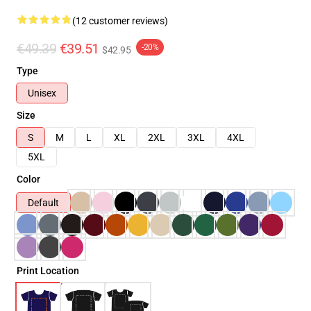
(12 customer reviews)
€49.39
€39.51
-20%
$42.95
Type
Unisex
Size
S
M
L
XL
2XL
3XL
4XL
5XL
Color
Default
Print Location