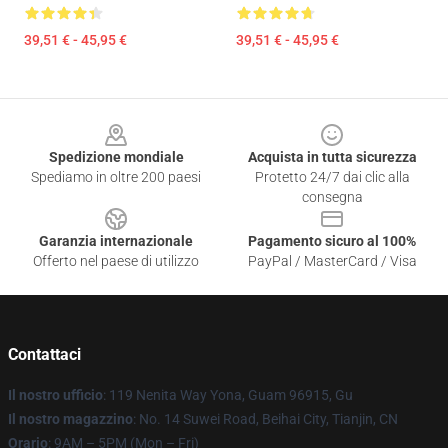
39,51 € - 45,95 €
39,51 € - 45,95 €
Footer
Spedizione mondiale
Acquista in tutta sicurezza
Spediamo in oltre 200 paesi
Protetto 24/7 dai clic alla
consegna
Garanzia internazionale
Pagamento sicuro al 100%
Offerto nel paese di utilizzo
PayPal / MasterCard / Visa
Contattaci
Il nostro ufficio
: 119 Nenita Way Yona, Guam 96915, Gu
Il nostro magazzino
: No. 14 Suwei Road, Beihai City, Tianjin, CN
Orario
: 9AM – 5PM (Mon – Fri)