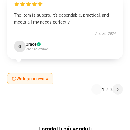
The item is superb. It’s dependable, practical, and
meets all my needs perfectly.
Aug 30, 2024
Grace
G
Verified owner
Write your review
1
/
2
I prodotti più venduti