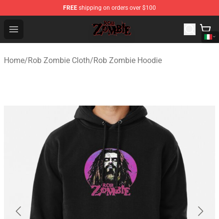
FREE
shipping on orders over $100
Rob Zombie Shop - Official Rob Zombie Merchandise Sto
Open menu
Home
/
Rob Zombie Cloth
/
Rob Zombie Hoodie