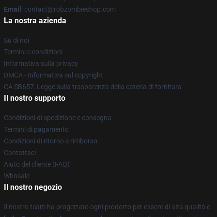
Email
: contact@robzombieshop.com
La nostra azienda
Su di noi
Termini e condizioni
Informativa sulla privacy
DMCA - Informativa sul copyright
CA SB657: Legge sulla trasparenza della catena di fornitura
Il nostro supporto
Condizioni di spedizione e consegna
Termini di pagamento
Condizioni di ritorno e rimborso
Contattaci
Aiuto del cliente (FAQ)
Whosale
Il nostro negozio
Il nostro team ha progettato ogni prodotto per essere di alta qualità e