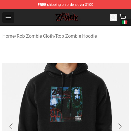
FREE
shipping on orders over $100
Rob Zombie Shop - Official Rob Zombie Merchandise Sto
Open menu
Home
/
Rob Zombie Cloth
/
Rob Zombie Hoodie