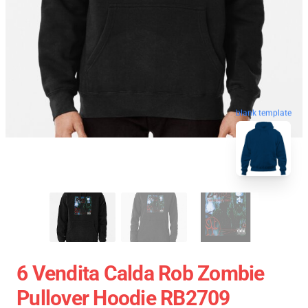
blank template
6 Vendita Calda Rob Zombie
Pullover Hoodie RB2709