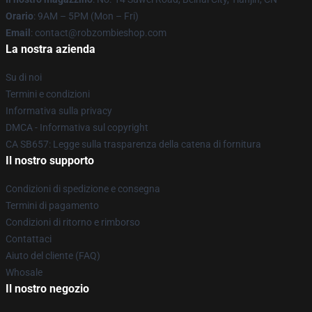
Orario
: 9AM – 5PM (Mon – Fri)
Email
: contact@robzombieshop.com
La nostra azienda
Su di noi
Termini e condizioni
Informativa sulla privacy
DMCA - Informativa sul copyright
CA SB657: Legge sulla trasparenza della catena di fornitura
Il nostro supporto
Condizioni di spedizione e consegna
Termini di pagamento
Condizioni di ritorno e rimborso
Contattaci
Aiuto del cliente (FAQ)
Whosale
Il nostro negozio