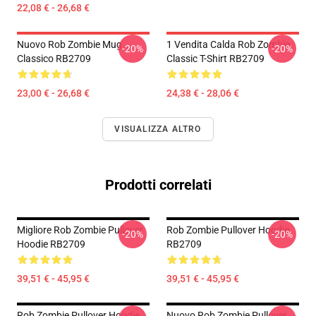
22,08 € - 26,68 €
Nuovo Rob Zombie Mug
1 Vendita Calda Rob Zombie
-20%
-20%
Classico RB2709
Classic T-Shirt RB2709
23,00 € - 26,68 €
24,38 € - 28,06 €
VISUALIZZA ALTRO
Prodotti correlati
Migliore Rob Zombie Pullover
Rob Zombie Pullover Hoodie
-20%
-20%
Hoodie RB2709
RB2709
39,51 € - 45,95 €
39,51 € - 45,95 €
Rob Zombie Pullover Hoodie
Nuovo Rob Zombie Pullover