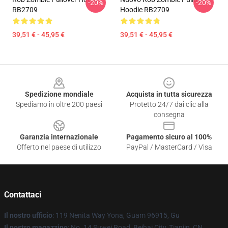
-20%
-20%
RB2709
Hoodie RB2709
39,51 € - 45,95 €
39,51 € - 45,95 €
Footer
Spedizione mondiale
Acquista in tutta sicurezza
Spediamo in oltre 200 paesi
Protetto 24/7 dai clic alla
consegna
Garanzia internazionale
Pagamento sicuro al 100%
Offerto nel paese di utilizzo
PayPal / MasterCard / Visa
Contattaci
Il nostro ufficio
: 119 Nenita Way Yona, Guam 96915, Gu
Il nostro magazzino
: No. 14 Suwei Road, Beihai City, Tianjin, CN