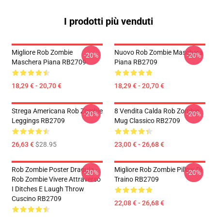
I prodotti più venduti
Migliore Rob Zombie
Nuovo Rob Zombie Maschera
-20%
-20%
Maschera Piana RB2709
Piana RB2709
18,29 € - 20,70 €
18,29 € - 20,70 €
Strega Americana Rob Zombie
8 Vendita Calda Rob Zombie
-20%
-20%
Leggings RB2709
Mug Classico RB2709
26,63 €
$28.95
23,00 € - 26,68 €
Rob Zombie Poster Dragula -
Migliore Rob Zombie Pillow Di
-20%
-20%
Rob Zombie Vivere Attraverso
Traino RB2709
I Ditches E Laugh Throw
Cuscino RB2709
22,08 € - 26,68 €