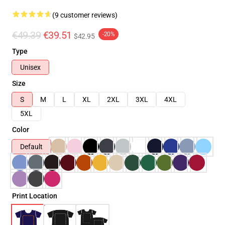
(9 customer reviews)
€49.39
€39.51
-20%
$42.95
Type
Unisex
Size
S
M
L
XL
2XL
3XL
4XL
5XL
Color
Default
Print Location