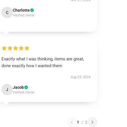
Nov 27, 2024
Charlotte
C
Verified owner
Exactly what I was thinking, items are great,
done exactly how I wanted them
Aug 25, 2024
Jacob
J
Verified owner
1
/
2