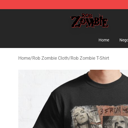
Rob Zombie Shop - Official Rob Zombie Merchandise S
Home
Nego
Home
/
Rob Zombie Cloth
/
Rob Zombie T-Shirt