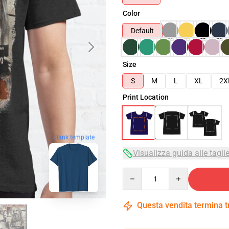
Color
Default
Size
S
M
L
XL
2X
Print Location
blank template
Visualizza guida alle tagli
Quantity
Questa vendita termina 