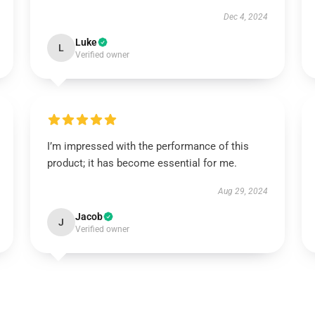
Dec 4, 2024
Luke
L
Verified owner
I’m impressed with the performance of this
product; it has become essential for me.
Aug 29, 2024
Jacob
J
Verified owner