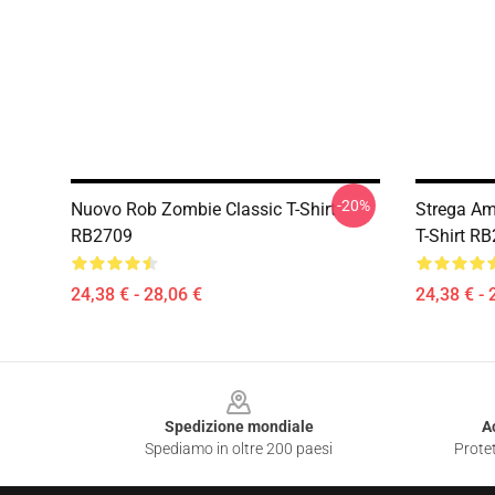
-20%
Nuovo Rob Zombie Classic T-Shirt
Strega Am
RB2709
T-Shirt R
24,38 € - 28,06 €
24,38 € - 
Footer
Spedizione mondiale
A
Spediamo in oltre 200 paesi
Protet