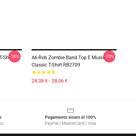
-20%
-20%
-Shirt
A6-Rob Zombie Band Top E Musical
Classic T-Shirt RB2709
24,38 € - 28,06 €
e
Pagamento sicuro al 100%
zo
PayPal / MasterCard / Visa