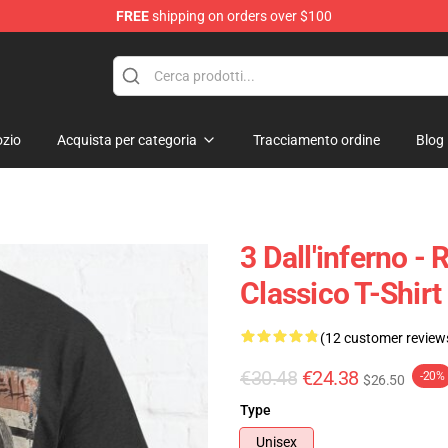
FREE
shipping on orders over $100
tore
zio
Acquista per categoria
Tracciamento ordine
Blog
3 Dall'inferno -
Classico T-Shir
(12 customer review
€30.48
€24.38
-20%
$26.50
Type
Unisex