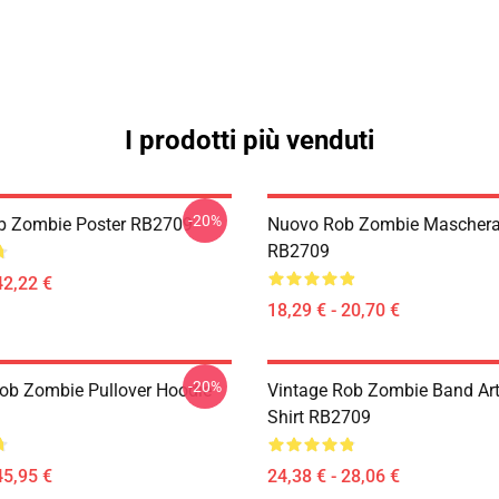
I prodotti più venduti
-20%
b Zombie Poster RB2709
Nuovo Rob Zombie Maschera
RB2709
42,22 €
18,29 € - 20,70 €
-20%
Rob Zombie Pullover Hoodie
Vintage Rob Zombie Band Art 
Shirt RB2709
45,95 €
24,38 € - 28,06 €