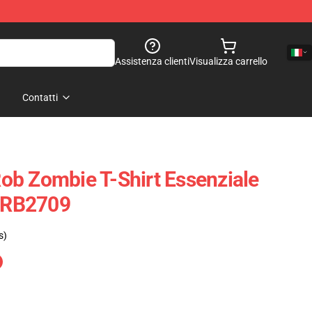
Assistenza clienti
Visualizza carrello
Contatti
 Rob Zombie T-Shirt Essenziale
t RB2709
s)