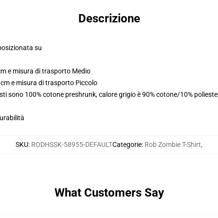
Descrizione
posizionata su
cm e misura di trasporto Medio
 cm e misura di trasporto Piccolo
usti sono 100% cotone preshrunk, calore grigio è 90% cotone/10% poliest
urabilità
SKU
:
RODHSSK-58955-DEFAULT
Categorie
:
Rob Zombie T-Shirt
,
What Customers Say