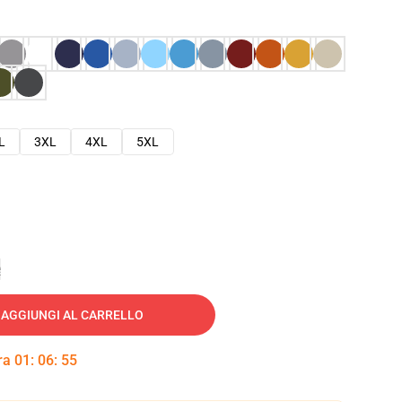
L
3XL
4XL
5XL
e
AGGIUNGI AL CARRELLO
tra
01
:
06
:
54