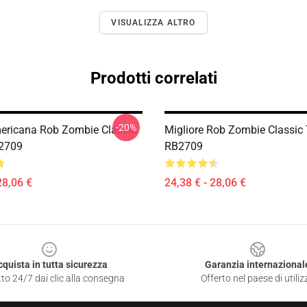
VISUALIZZA ALTRO
Prodotti correlati
-20%
ericana Rob Zombie Classic
Migliore Rob Zombie Classic T
B2709
RB2709
28,06 €
24,38 € - 28,06 €
cquista in tutta sicurezza
Garanzia internazional
to 24/7 dai clic alla consegna
Offerto nel paese di utiliz