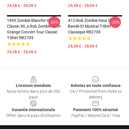
24,38 € - 28,06 €
24,38 € - 28,06 €
1995 Zombie Blanche Vintage
A12-Rob Zombie Haut De
-20%
-20%
Classic 90_s Rob Zombie Goth
Bande Et Musical T-Shirt
Grange Concert Tour Classic
Classique RB2709
T-Shirt RB2709
24,38 € - 28,06 €
24,38 € - 28,06 €
Footer
Livraison mondiale
Achetez en toute confiance
Nous livrons dans plus de 200
24/7 Protected from clicks to
pays
delivery
Garantie internationale
Paiement 100% sécurisé
Offert dans le pays d'utilisation
PayPal / MasterCard / Visa