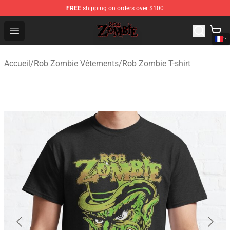
FREE
shipping on orders over $100
Rob Zombie Shop - Official Rob Zombie Merchandise Sto
Open menu
Accueil
/
Rob Zombie Vêtements
/
Rob Zombie T-shirt