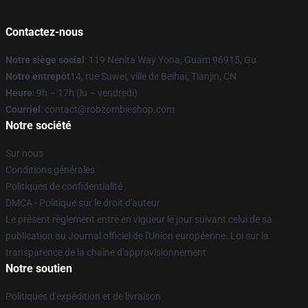
Contactez-nous
Notre siège social
: 119 Nenita Way Yona, Guam 96915, Gu
Notre entrepôt
14, rue Suwei, ville de Beihai, Tianjin, CN
Heure
: 9h – 17h (lu – vendredi)
Courriel
: contact@robzombieshop.com
Notre société
Sur nous
Conditions générales
Politiques de confidentialité
DMCA - Politique sur le droit d'auteur
Le présent règlement entre en vigueur le jour suivant celui de sa
publication au Journal officiel de l'Union européenne. Loi sur la
transparence de la chaîne d'approvisionnement
Notre soutien
Politiques d'expédition et de livraison