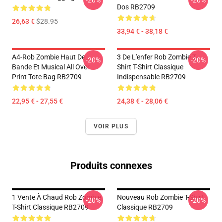
-20%
-20%
Dos RB2709
26,63 €
$28.95
33,94 € - 38,18 €
A4-Rob Zombie Haut De
3 De L'enfer Rob Zombie T-
-20%
-20%
Bande Et Musical All Over
Shirt T-Shirt Classique
Print Tote Bag RB2709
Indispensable RB2709
22,95 € - 27,55 €
24,38 € - 28,06 €
VOIR PLUS
Produits connexes
1 Vente À Chaud Rob Zombie
Nouveau Rob Zombie T-Shirt
-20%
-20%
T-Shirt Classique RB2709
Classique RB2709