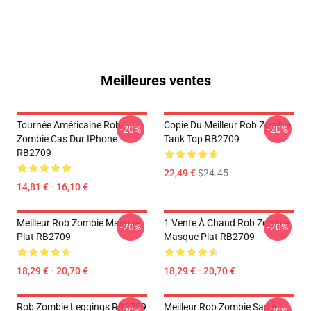
Meilleures ventes
Tournée Américaine Rob
Copie Du Meilleur Rob Zombie
-20%
-20%
Zombie Cas Dur IPhone
Tank Top RB2709
RB2709
22,49 €
$24.45
14,81 € - 16,10 €
Meilleur Rob Zombie Masque
1 Vente À Chaud Rob Zombie
-20%
-20%
Plat RB2709
Masque Plat RB2709
18,29 € - 20,70 €
18,29 € - 20,70 €
Rob Zombie Leggings RB2709
Meilleur Rob Zombie Sac À