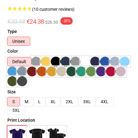
(10 customer reviews)
€30.48
€24.38
-20%
$26.50
Type
Unisex
Color
Default
Size
S
M
L
XL
2XL
3XL
4XL
5XL
Print Location