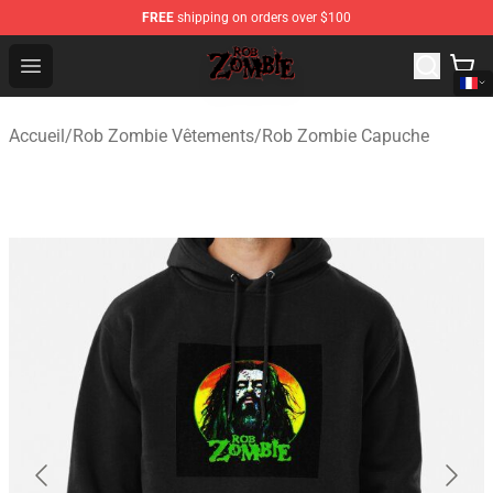
FREE
shipping on orders over $100
Rob Zombie Shop - Official Rob Zombie Merchandise Sto
Open menu
Accueil
/
Rob Zombie Vêtements
/
Rob Zombie Capuche