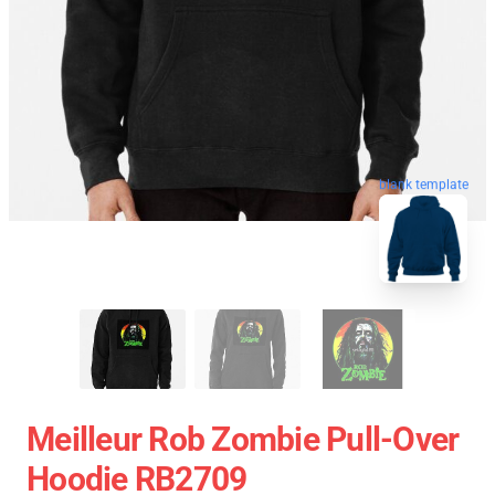
blank template
Meilleur Rob Zombie Pull-Over
Hoodie RB2709