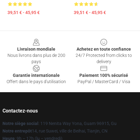
39,51 € - 45,95 €
39,51 € - 45,95 €
Footer
Livraison mondiale
Achetez en toute confiance
Nous livrons dans plus de 200
24/7 Protected from clicks to
pays
delivery
Garantie internationale
Paiement 100% sécurisé
Offert dans le pays d'utilisation
PayPal / MasterCard / Visa
Contactez-nous
Notre siège social
: 119 Nenita Way Yona, Guam 96915, Gu
Notre entrepôt
14, rue Suwei, ville de Beihai, Tianjin, CN
Heure
: 9h – 17h (lu – vendredi)