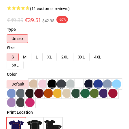
(11 customer reviews)
€49.39
€39.51
-20%
$42.95
Type
Unisex
Size
S
M
L
XL
2XL
3XL
4XL
5XL
Color
Default
Print Location