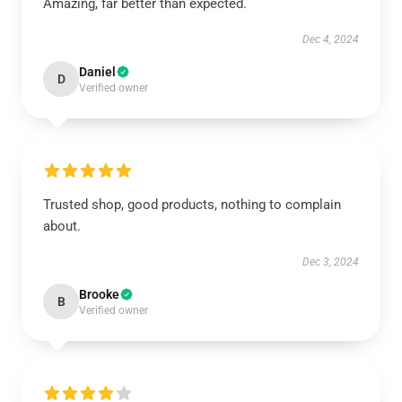
Amazing, far better than expected.
Dec 4, 2024
Daniel
D
Verified owner
Trusted shop, good products, nothing to complain
about.
Dec 3, 2024
Brooke
B
Verified owner