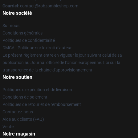
Courriel
: contact@robzombieshop.com
Notre société
Sur nous
Conditions générales
Politiques de confidentialité
DMCA - Politique sur le droit d'auteur
Le présent règlement entre en vigueur le jour suivant celui de sa
publication au Journal officiel de l'Union européenne. Loi sur la
transparence de la chaîne d'approvisionnement
Notre soutien
Politiques d'expédition et de livraison
Conditions de paiement
Politiques de retour et de remboursement
Contactez-nous
Aide aux clients (FAQ)
Vente
Notre magasin