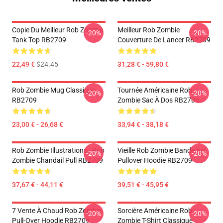
Copie Du Meilleur Rob Zombie
Meilleur Rob Zombie
-20%
-20%
Tank Top RB2709
Couverture De Lancer RB2709
22,49 €
$24.45
31,28 € - 59,80 €
Rob Zombie Mug Classique
Tournée Américaine Rob
-20%
-20%
RB2709
Zombie Sac À Dos RB2709
23,00 € - 26,68 €
33,94 € - 38,18 €
Rob Zombie Illustrations - Rob
Vieille Rob Zombie Bande Art
-20%
-20%
Zombie Chandail Pull RB2709
Pullover Hoodie RB2709
37,67 € - 44,11 €
39,51 € - 45,95 €
7 Vente À Chaud Rob Zombie
Sorcière Américaine Rob
-20%
-20%
Pull-Over Hoodie RB2709
Zombie T-Shirt Classique