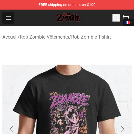
FREE
shipping on orders over $100
Rob Zombie Shop - Official Rob Zombie Merchandise Sto
Open menu
Accueil
/
Rob Zombie Vêtements
/
Rob Zombie T-shirt