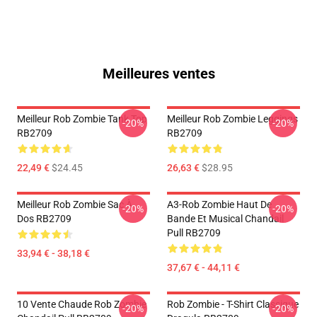
Meilleures ventes
Meilleur Rob Zombie Tank Top
Meilleur Rob Zombie Leggings
-20%
-20%
RB2709
RB2709
22,49 €
$24.45
26,63 €
$28.95
Meilleur Rob Zombie Sac À
A3-Rob Zombie Haut De
-20%
-20%
Dos RB2709
Bande Et Musical Chandail
Pull RB2709
33,94 € - 38,18 €
37,67 € - 44,11 €
10 Vente Chaude Rob Zombie
Rob Zombie - T-Shirt Classique
-20%
-20%