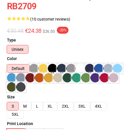
RB2709
(10 customer reviews)
€30.48
€24.38
-20%
$26.50
Type
Unisex
Color
Default
Size
S
M
L
XL
2XL
3XL
4XL
5XL
Print Location