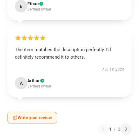
Ethan
E
Verified owner
The item matches the description perfectly. I’d
definitely recommend it to others.
Aug 18, 2024
Arthur
A
Verified owner
Write your review
1
/
2