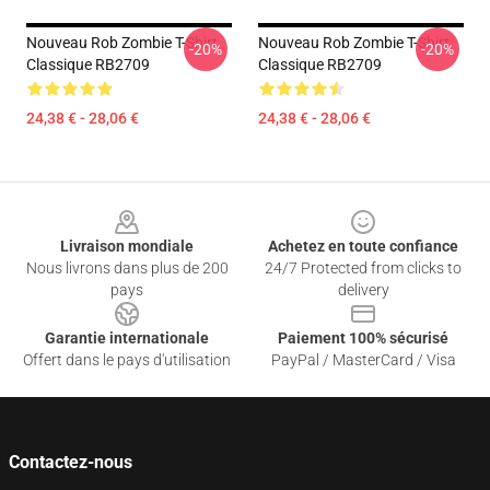
Nouveau Rob Zombie T-Shirt
Nouveau Rob Zombie T-Shirt
-20%
-20%
Classique RB2709
Classique RB2709
24,38 € - 28,06 €
24,38 € - 28,06 €
Footer
Livraison mondiale
Achetez en toute confiance
Nous livrons dans plus de 200
24/7 Protected from clicks to
pays
delivery
Garantie internationale
Paiement 100% sécurisé
Offert dans le pays d'utilisation
PayPal / MasterCard / Visa
Contactez-nous