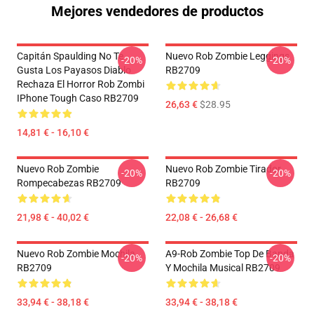
Mejores vendedores de productos
Capitán Spaulding No Te
Nuevo Rob Zombie Leggings
-20%
-20%
Gusta Los Payasos Diablo
RB2709
Rechaza El Horror Rob Zombi
IPhone Tough Caso RB2709
26,63 €
$28.95
14,81 € - 16,10 €
Nuevo Rob Zombie
Nuevo Rob Zombie Tirador
-20%
-20%
Rompecabezas RB2709
RB2709
21,98 € - 40,02 €
22,08 € - 26,68 €
Nuevo Rob Zombie Mochila
A9-Rob Zombie Top De Banda
-20%
-20%
RB2709
Y Mochila Musical RB2709
33,94 € - 38,18 €
33,94 € - 38,18 €