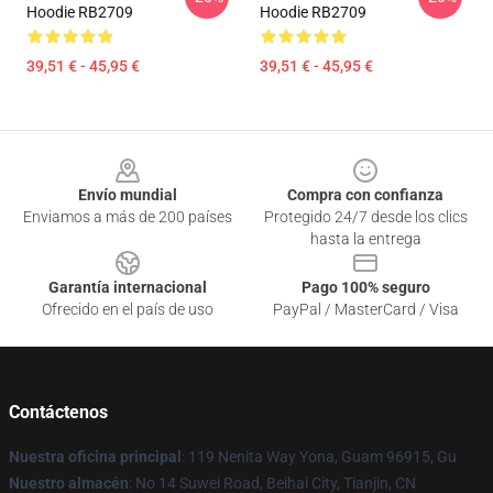
Hoodie RB2709
Hoodie RB2709
39,51 € - 45,95 €
39,51 € - 45,95 €
Footer
Envío mundial
Compra con confianza
Enviamos a más de 200 países
Protegido 24/7 desde los clics
hasta la entrega
Garantía internacional
Pago 100% seguro
Ofrecido en el país de uso
PayPal / MasterCard / Visa
Contáctenos
Nuestra oficina principal
: 119 Nenita Way Yona, Guam 96915, Gu
Nuestro almacén
: No 14 Suwei Road, Beihai City, Tianjin, CN