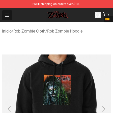
FREE
shipping on orders over $100
Rob Zombie Shop - Official Rob Zombie Merchandise Sto
Open menu
Inicio
/
Rob Zombie Cloth
/
Rob Zombie Hoodie