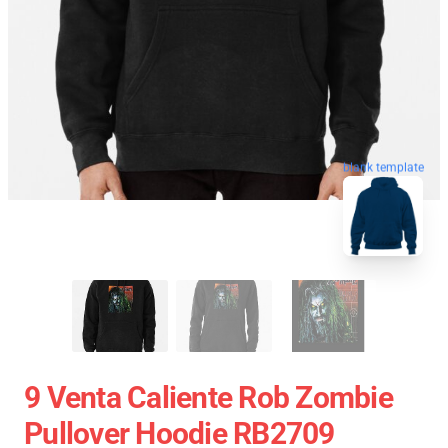
blank template
9 Venta Caliente Rob Zombie
Pullover Hoodie RB2709