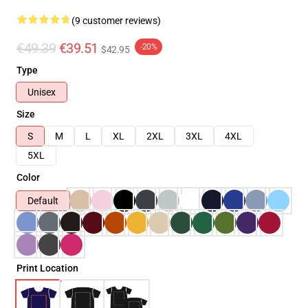
(9 customer reviews)
€49.39
€39.51
-20%
$42.95
Type
Unisex
Size
S
M
L
XL
2XL
3XL
4XL
5XL
Color
Default
Print Location