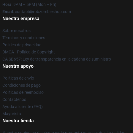
Hora
: 9AM – 5PM (Mon – Fri)
Email
: contact@robzombieshop.com
Nuestra empresa
Sobre nosotros
Términos y condiciones
Política de privacidad
DMCA - Política de Copyright
CA SB657: Ley de transparencia en la cadena de suministro
Nuestro apoyo
Políticas de envío
Condiciones de pago
Políticas de reembolso
Contáctenos
Ayuda al cliente (FAQ)
Mayorista
Nuestra tienda
Nuestro equipo ha diseñado cada producto para ser de alta calidad y