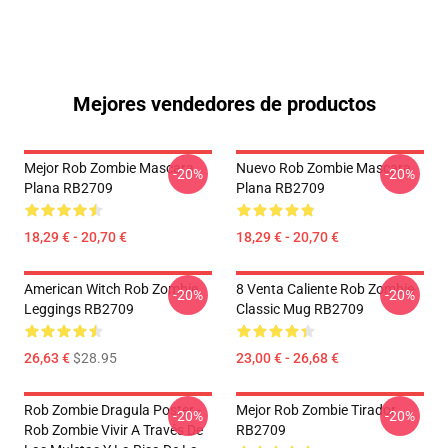
Mejores vendedores de productos
Mejor Rob Zombie Mascara
Nuevo Rob Zombie Mascara
-20%
-20%
Plana RB2709
Plana RB2709
18,29 € - 20,70 €
18,29 € - 20,70 €
American Witch Rob Zombie
8 Venta Caliente Rob Zombie
-20%
-20%
Leggings RB2709
Classic Mug RB2709
26,63 €
$28.95
23,00 € - 26,68 €
Rob Zombie Dragula Poster -
Mejor Rob Zombie Tirador
-20%
-20%
Rob Zombie Vivir A Través De
RB2709