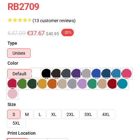
RB2709
(13 customer reviews)
€47.09
€37.67
-20%
$40.95
Type
Unisex
Color
Default
Size
S
M
L
XL
2XL
3XL
4XL
5XL
Print Location