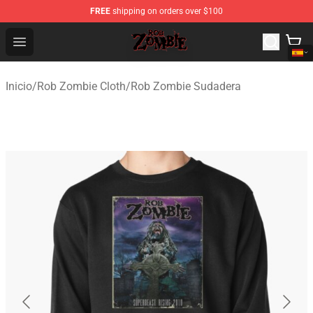
FREE
shipping on orders over $100
Rob Zombie Shop - Official Rob Zombie Merchandise Sto
Open menu
Inicio
/
Rob Zombie Cloth
/
Rob Zombie Sudadera