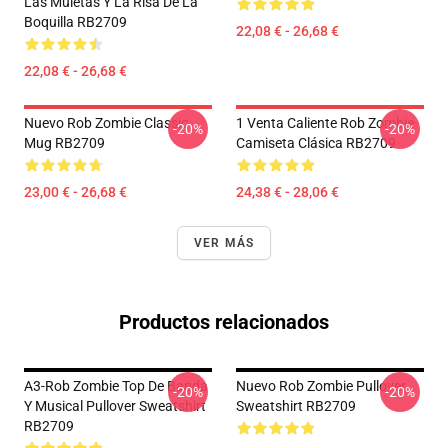
Las Muletas Y La Risa De La
Boquilla RB2709
22,08 € - 26,68 €
22,08 € - 26,68 €
Nuevo Rob Zombie Classic
1 Venta Caliente Rob Zombie
-20%
-20%
Mug RB2709
Camiseta Clásica RB2709
23,00 € - 26,68 €
24,38 € - 28,06 €
VER MÁS
Productos relacionados
A3-Rob Zombie Top De Banda
Nuevo Rob Zombie Pullover
-20%
-20%
Y Musical Pullover Sweatshirt
Sweatshirt RB2709
RB2709