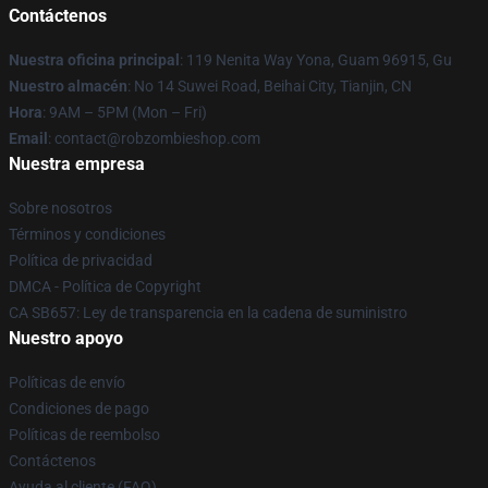
Contáctenos
Nuestra oficina principal
: 119 Nenita Way Yona, Guam 96915, Gu
Nuestro almacén
: No 14 Suwei Road, Beihai City, Tianjin, CN
Hora
: 9AM – 5PM (Mon – Fri)
Email
: contact@robzombieshop.com
Nuestra empresa
Sobre nosotros
Términos y condiciones
Política de privacidad
DMCA - Política de Copyright
CA SB657: Ley de transparencia en la cadena de suministro
Nuestro apoyo
Políticas de envío
Condiciones de pago
Políticas de reembolso
Contáctenos
Ayuda al cliente (FAQ)