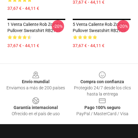
37,67 € - 44,11 €
37,67 € - 44,11 €
1 Venta Caliente Rob Zombie
5 Venta Caliente Rob Zombie
-20%
-20%
Pullover Sweatshirt RB2709
Pullover Sweatshirt RB2709
37,67 € - 44,11 €
37,67 € - 44,11 €
Footer
Envío mundial
Compra con confianza
Enviamos a más de 200 países
Protegido 24/7 desde los clics
hasta la entrega
Garantía internacional
Pago 100% seguro
Ofrecido en el país de uso
PayPal / MasterCard / Visa