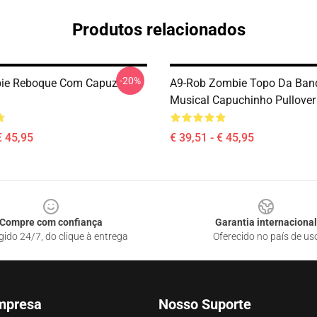
Produtos relacionados
-20%
ie Reboque Com Capuz
A9-Rob Zombie Topo Da Ban
Musical Capuchinho Pullove
€ 45,95
€ 39,51 - € 45,95
Compre com confiança
Garantia internacional
gido 24/7, do clique à entrega
Oferecido no país de us
mpresa
Nosso Suporte