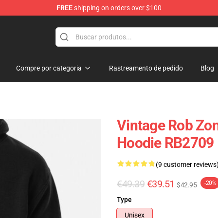
FREE
shipping on orders over $100
tore
Compre por categoria
Rastreamento de pedido
Blog
Vintage Rob Zom
Hoodie RB2709
(9 customer reviews
€49.39
€39.51
-20%
$42.95
Type
Unisex