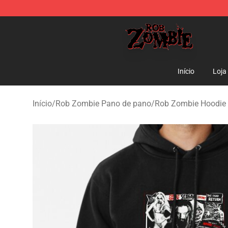
Rob Zombie Shop - Official Rob Zombie Merchandise S
Início
Loja
Início
/
Rob Zombie Pano de pano
/
Rob Zombie Hoodie