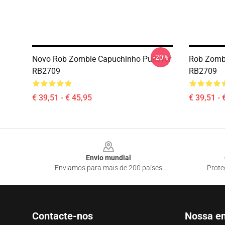
-20%
Novo Rob Zombie Capuchinho Pullover
Rob Zomb
RB2709
RB2709
€ 39,51 - € 45,95
€ 39,51 - 
Footer
Envio mundial
Enviamos para mais de 200 países
Prote
Contacte-nos
Nossa e