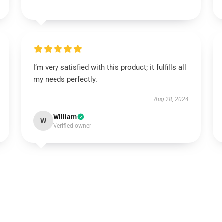
I’m very satisfied with this product; it fulfills all
my needs perfectly.
Aug 28, 2024
William
W
Verified owner