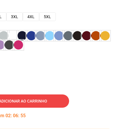
L
3XL
4XL
5XL
ADICIONAR AO CARRINHO
 em
02
:
06
:
54