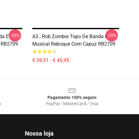
-20%
-20%
da E
A3...rob Zombie Topo De Banda E
r RB2709
Musical Reboque Com Capuz RB2709
€ 39,51 - € 45,95
Pagamento 100% seguro
o
PayPal / MasterCard / Visa
Nossa loja