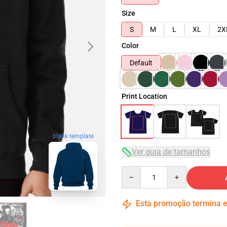
Size
S
M
L
XL
2X
Color
Default
Print Location
blank template
Ver guia de tamanhos
Quantity
Esta promoção termina