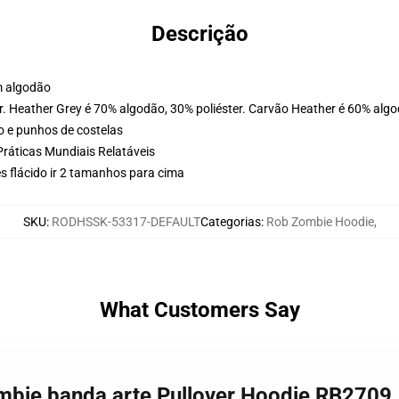
Descrição
m algodão
. Heather Grey é 70% algodão, 30% poliéster. Carvão Heather é 60% algo
o e punhos de costelas
Práticas Mundiais Relatáveis
s flácido ir 2 tamanhos para cima
SKU
:
RODHSSK-53317-DEFAULT
Categorias
:
Rob Zombie Hoodie
,
What Customers Say
ombie banda arte Pullover Hoodie RB2709