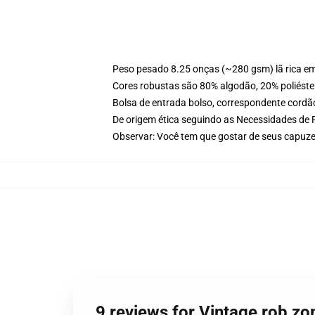
Peso pesado 8.25 onças (~280 gsm) lã rica e
Cores robustas são 80% algodão, 20% poliéster
Bolsa de entrada bolso, correspondente cordã
De origem ética seguindo as Necessidades de 
Observar: Você tem que gostar de seus capuze
9 reviews for Vintage rob z