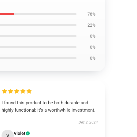
78%
22%
0%
0%
0%
I found this product to be both durable and
highly functional; it’s a worthwhile investment.
Dec 2, 2024
Violet
V