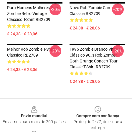
Para Homens Mulheres Rob
Novo Rob Zombie Camisa
-20%
-20%
Zombie Retro Vintage
Clássica RB2709
Clássico T-Shirt RB2709
€ 24,38 - € 28,06
€ 24,38 - € 28,06
Melhor Rob Zombie T-Shirt
1995 Zombie Branco Vintage
-20%
-20%
Clássico RB2709
Clássico 90_s Rob Zombie
Goth Grunge Concert Tour
Classic T-Shirt RB2709
€ 24,38 - € 28,06
€ 24,38 - € 28,06
Footer
Envio mundial
Compre com confiança
Enviamos para mais de 200 países
Protegido 24/7, do clique à
entrega