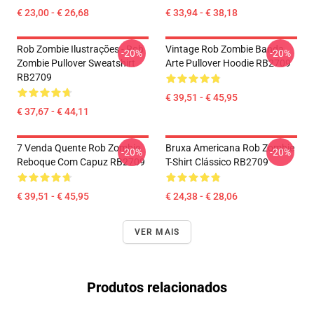
€ 23,00 - € 26,68
€ 33,94 - € 38,18
Rob Zombie Ilustrações - Rob
Vintage Rob Zombie Banda
-20%
-20%
Zombie Pullover Sweatshirt
Arte Pullover Hoodie RB2709
RB2709
€ 39,51 - € 45,95
€ 37,67 - € 44,11
7 Venda Quente Rob Zombie
Bruxa Americana Rob Zombie
-20%
-20%
Reboque Com Capuz RB2709
T-Shirt Clássico RB2709
€ 39,51 - € 45,95
€ 24,38 - € 28,06
VER MAIS
Produtos relacionados