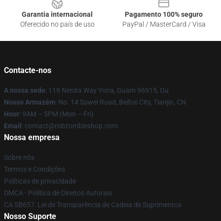
Garantia internacional
Pagamento 100% seguro
Oferecido no país de uso
PayPal / MasterCard / Visa
Contacte-nos
A nossa sede
: 119 Nenita Way Yona, Guam 96915, Gu
Nosso Armazém
: No. 14 Suwei Road, Beihai City, Tianjin, CN
Hour
: 9AM – 5PM (Mon – Fri)
Email
: contact@robzombieshop.com
Nossa empresa
Sobre nós
Termos e Condições
Políticas de privacidade
DMCA - Política de Direitos Autorais
CA SB657: Lei de Transparência de Cadeia de Suprimentos
Nosso Suporte