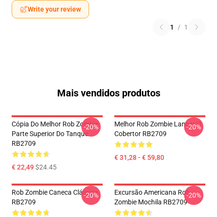
Write your review
1
/
1
Mais vendidos produtos
Cópia Do Melhor Rob Zombie
Melhor Rob Zombie Lançar O
-20%
-20%
Parte Superior Do Tanque
Cobertor RB2709
RB2709
€ 31,28 - € 59,80
€ 22,49
$24.45
Rob Zombie Caneca Clássica
Excursão Americana Rob
-20%
-20%
RB2709
Zombie Mochila RB2709