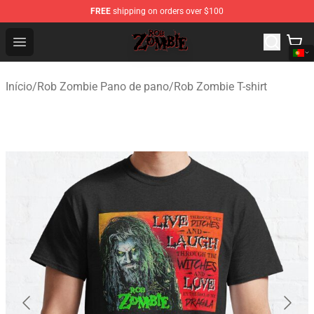
FREE
shipping on orders over $100
Rob Zombie Shop - Official Rob Zombie Merchandise Sto
Open menu
Início
/
Rob Zombie Pano de pano
/
Rob Zombie T-shirt