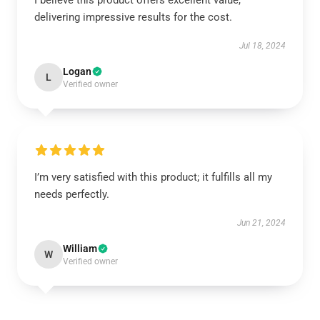
I believe this product offers excellent value,
delivering impressive results for the cost.
Jul 18, 2024
Logan
L
Verified owner
I’m very satisfied with this product; it fulfills all my
needs perfectly.
Jun 21, 2024
William
W
Verified owner