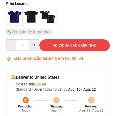
Print Location
Ver guia de tamanhos
Quantity
ADICIONAR AO CARRINHO
Esta promoção termina em
02
:
09
:
53
Deliver to United States
Cost to ship:
$6.99
Standard - Order today to get by
Aug. 15 - Aug. 22
Production
Shipping
Delivered
Today
Aug. 11
Aug. 15 - Aug. 22