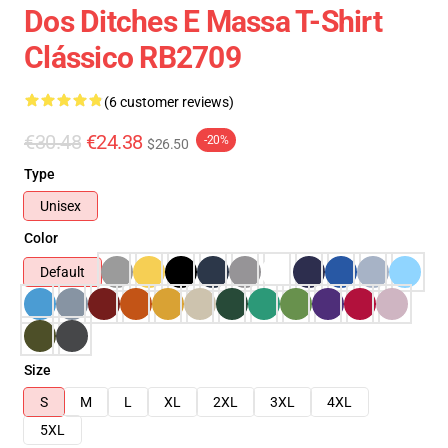
Dos Ditches E Massa T-Shirt
Clássico RB2709
(6 customer reviews)
€30.48
€24.38
-20%
$26.50
Type
Unisex
Color
Default
Size
S
M
L
XL
2XL
3XL
4XL
5XL