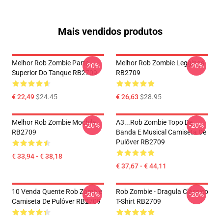
Mais vendidos produtos
Melhor Rob Zombie Parte
Melhor Rob Zombie Leggings
-20%
-20%
Superior Do Tanque RB2709
RB2709
€ 22,49
$24.45
€ 26,63
$28.95
Melhor Rob Zombie Mochila
A3...rob Zombie Topo De
-20%
-20%
RB2709
Banda E Musical Camiseta De
Pulôver RB2709
€ 33,94 - € 38,18
€ 37,67 - € 44,11
10 Venda Quente Rob Zombie
Rob Zombie - Dragula Clássico
-20%
-20%
Camiseta De Pulôver RB2709
T-Shirt RB2709