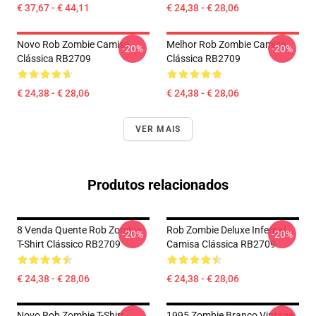
€ 37,67 - € 44,11
€ 24,38 - € 28,06
Novo Rob Zombie Camisa
Melhor Rob Zombie Camisa
-20%
-20%
Clássica RB2709
Clássica RB2709
€ 24,38 - € 28,06
€ 24,38 - € 28,06
VER MAIS
Produtos relacionados
8 Venda Quente Rob Zombie
Rob Zombie Deluxe Infernal
-20%
-20%
T-Shirt Clássico RB2709
Camisa Clássica RB2709
€ 24,38 - € 28,06
€ 24,38 - € 28,06
Novo Rob Zombie T-Shirt
1995 Zombie Branco Vintage