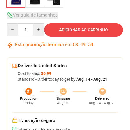
Ver guia de tamanhos
Quantity
ADICIONAR AO CARRINHO
Esta promoção termina em
03
:
49
:
53
Deliver to United States
Cost to ship:
$6.99
Standard - Order today to get by
Aug. 14 - Aug. 21
Production
Shipping
Delivered
Today
Aug. 10
Aug. 14 - Aug. 21
Transação segura
Entrega mundial na sua porta