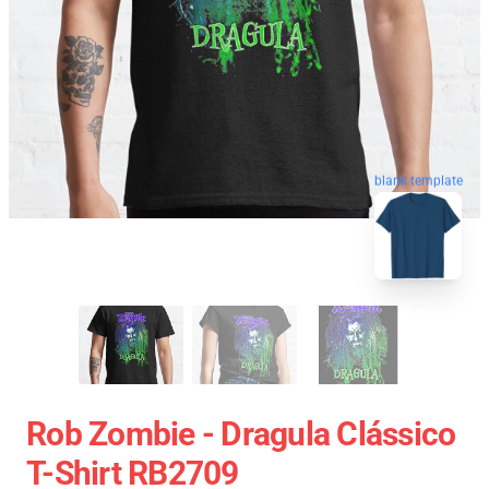
blank template
Rob Zombie - Dragula Clássico
T-Shirt RB2709