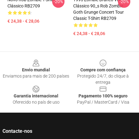
-20%
-20%
Clássico RB2709
Clássico 90_s Rob Zombie
Goth Grunge Concert Tour
Classic T-Shirt RB2709
€ 24,38 - € 28,06
€ 24,38 - € 28,06
Footer
Envio mundial
Compre com confiança
Enviamos para mais de 200 países
Protegido 24/7, do clique à
entrega
Garantia internacional
Pagamento 100% seguro
Oferecido no país de uso
PayPal / MasterCard / Visa
Contacte-nos