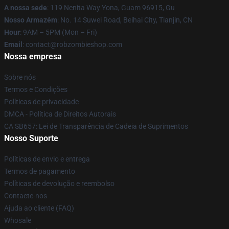
A nossa sede
: 119 Nenita Way Yona, Guam 96915, Gu
Nosso Armazém
: No. 14 Suwei Road, Beihai City, Tianjin, CN
Hour
: 9AM – 5PM (Mon – Fri)
Email
: contact@robzombieshop.com
Nossa empresa
Sobre nós
Termos e Condições
Políticas de privacidade
DMCA - Política de Direitos Autorais
CA SB657: Lei de Transparência de Cadeia de Suprimentos
Nosso Suporte
Políticas de envio e entrega
Termos de pagamento
Políticas de devolução e reembolso
Contacte-nos
Ajuda ao cliente (FAQ)
Whosale