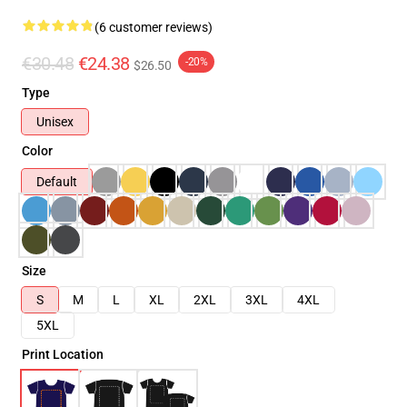
(6 customer reviews)
€30.48
€24.38
-20%
$26.50
Type
Unisex
Color
Default
Size
S
M
L
XL
2XL
3XL
4XL
5XL
Print Location