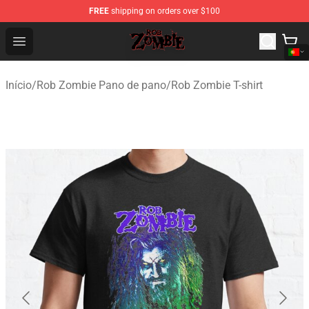
FREE
shipping on orders over $100
Rob Zombie Shop - Official Rob Zombie Merchandise Sto
Open menu
Início
/
Rob Zombie Pano de pano
/
Rob Zombie T-shirt