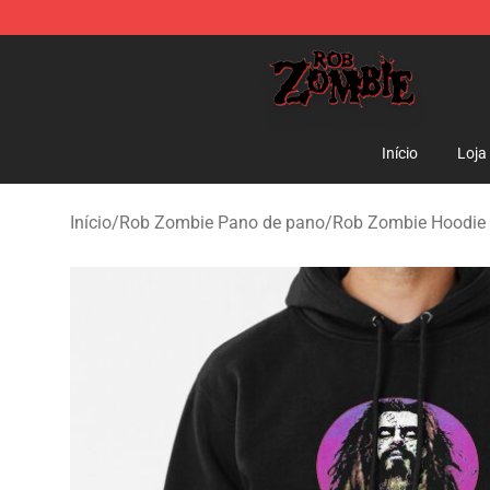
Rob Zombie Shop - Official Rob Zombie Merchandise S
Início
Loja
Início
/
Rob Zombie Pano de pano
/
Rob Zombie Hoodie