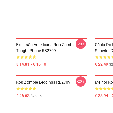
-20%
Excursão Americana Rob Zombie Caso
Cópia Do 
Tough IPhone RB2709
Superior 
€ 14,81 - € 16,10
€ 22,49
$2
-20%
Rob Zombie Leggings RB2709
Melhor R
€ 26,63
€ 33,94 - 
$28.95