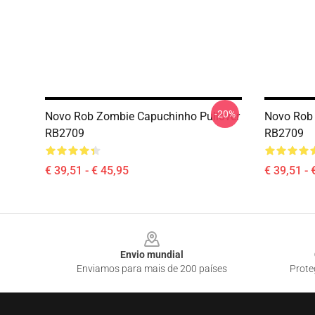
-20%
Novo Rob Zombie Capuchinho Pullover
Novo Rob 
RB2709
RB2709
€ 39,51 - € 45,95
€ 39,51 - 
Footer
Envio mundial
Enviamos para mais de 200 países
Prote