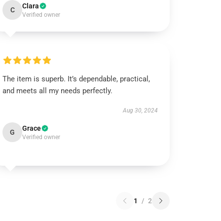
Clara
C
Verified owner
The item is superb. It’s dependable, practical,
and meets all my needs perfectly.
Aug 30, 2024
Grace
G
Verified owner
1
/
2