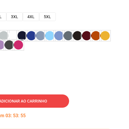
L
3XL
4XL
5XL
ADICIONAR AO CARRINHO
 em
03
:
53
:
54