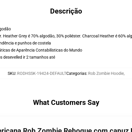
Descrição
lgodão
. Heather Grey é 70% algodão, 30% poliéster. Charcoal Heather é 60% al
ondência e punhos de costela
ticas de Aparência Contabilísticas do Mundo
s desevelled ir 2 tamanhos até
SKU
:
RODHSSK-19424-DEFAULT
Categorias
:
Rob Zombie Hoodie
,
What Customers Say
mericana Rob Zombie Reboque com capuz