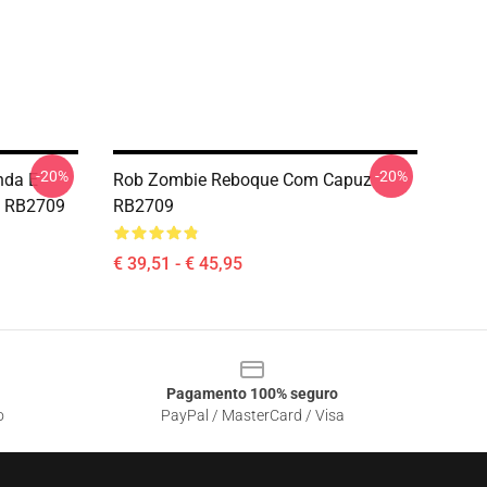
-20%
-20%
nda E
Rob Zombie Reboque Com Capuz
z RB2709
RB2709
€ 39,51 - € 45,95
Pagamento 100% seguro
o
PayPal / MasterCard / Visa