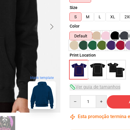
Size
S
M
L
XL
2X
Color
Default
Print Location
blank template
Ver guia de tamanhos
Quantity
Esta promoção termina