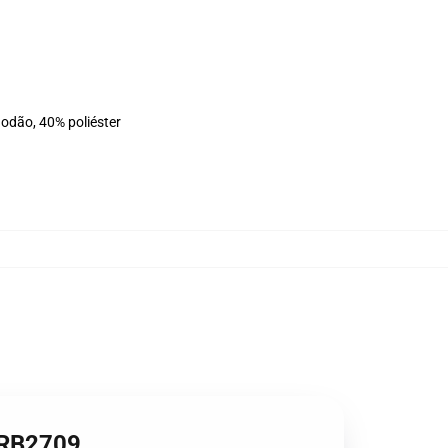
godão, 40% poliéster
 RB2709