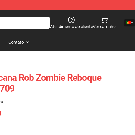
Atendimento ao cliente
Ver carrinho
Contato
cana Rob Zombie Reboque
709
s)