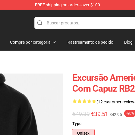
FREE
shipping on orders over $100
tore
Compre por categoria
Rastreamento de pedido
Blog
Excursão Ameri
Com Capuz RB2
(12 customer review
€49.39
€39.51
-20%
$42.95
Type
Unisex