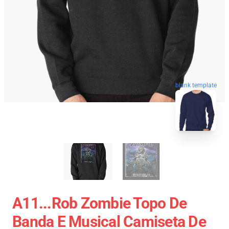
blank template
A11...rob Zombie Topo De
Banda E Musical Camiseta De