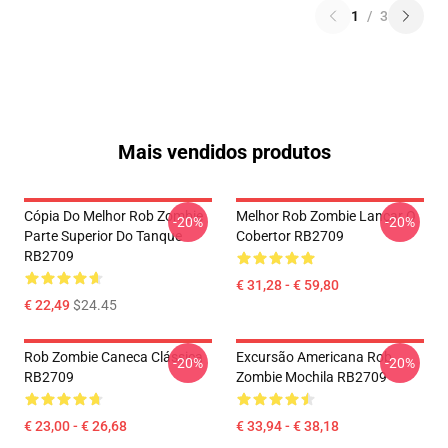
1
/
3
Mais vendidos produtos
Cópia Do Melhor Rob Zombie
Melhor Rob Zombie Lançar O
-20%
-20%
Parte Superior Do Tanque
Cobertor RB2709
RB2709
€ 31,28 - € 59,80
€ 22,49
$24.45
Rob Zombie Caneca Clássica
Excursão Americana Rob
-20%
-20%
RB2709
Zombie Mochila RB2709
€ 23,00 - € 26,68
€ 33,94 - € 38,18