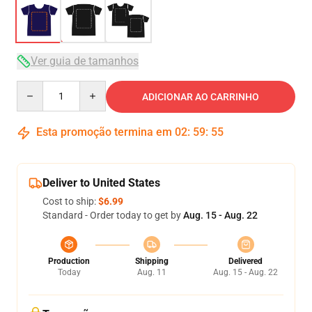
Ver guia de tamanhos
Quantity
ADICIONAR AO CARRINHO
Esta promoção termina em
02
:
59
:
54
Deliver to United States
Cost to ship:
$6.99
Standard - Order today to get by
Aug. 15 - Aug. 22
Production
Shipping
Delivered
Today
Aug. 11
Aug. 15 - Aug. 22