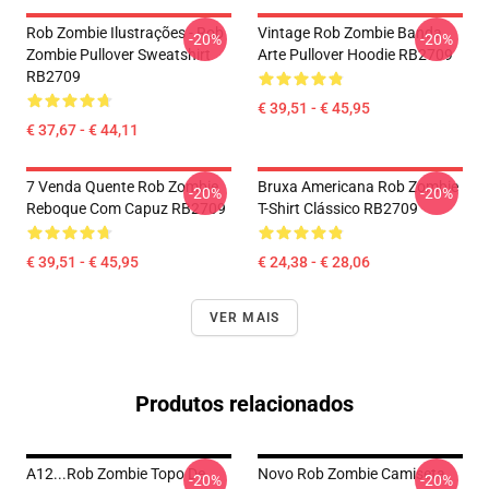
Rob Zombie Ilustrações - Rob
Vintage Rob Zombie Banda
-20%
-20%
Zombie Pullover Sweatshirt
Arte Pullover Hoodie RB2709
RB2709
€ 39,51 - € 45,95
€ 37,67 - € 44,11
7 Venda Quente Rob Zombie
Bruxa Americana Rob Zombie
-20%
-20%
Reboque Com Capuz RB2709
T-Shirt Clássico RB2709
€ 39,51 - € 45,95
€ 24,38 - € 28,06
VER MAIS
Produtos relacionados
A12...rob Zombie Topo De
Novo Rob Zombie Camiseta
-20%
-20%