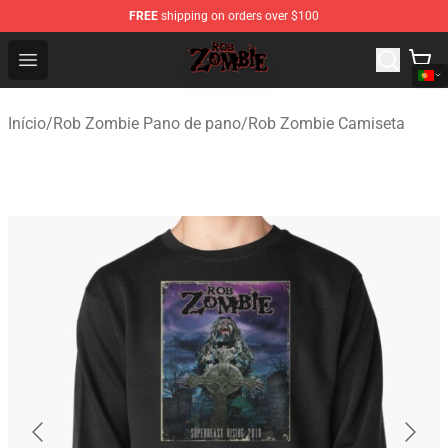
FREE
shipping on orders over $100
Rob Zombie Shop - Official Rob Zombie Merchandise Sto
Open menu
Início
/
Rob Zombie Pano de pano
/
Rob Zombie Camiseta