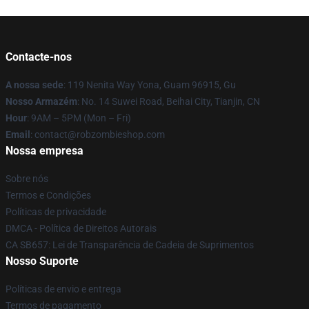
Contacte-nos
A nossa sede
: 119 Nenita Way Yona, Guam 96915, Gu
Nosso Armazém
: No. 14 Suwei Road, Beihai City, Tianjin, CN
Hour
: 9AM – 5PM (Mon – Fri)
Email
: contact@robzombieshop.com
Nossa empresa
Sobre nós
Termos e Condições
Políticas de privacidade
DMCA - Política de Direitos Autorais
CA SB657: Lei de Transparência de Cadeia de Suprimentos
Nosso Suporte
Políticas de envio e entrega
Termos de pagamento