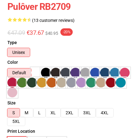
Pulôver RB2709
(13 customer reviews)
€47.09
€37.67
-20%
$40.95
Type
Unisex
Color
Default
Size
S
M
L
XL
2XL
3XL
4XL
5XL
Print Location