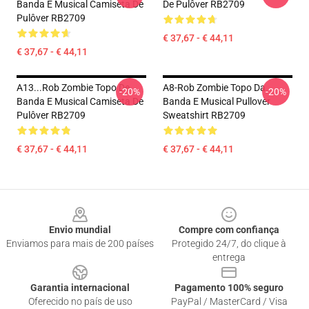
Banda E Musical Camiseta De
De Pulôver RB2709
Pulôver RB2709
€ 37,67 - € 44,11
€ 37,67 - € 44,11
A13...rob Zombie Topo De
A8-Rob Zombie Topo Da
-20%
-20%
Banda E Musical Camiseta De
Banda E Musical Pullover
Pulôver RB2709
Sweatshirt RB2709
€ 37,67 - € 44,11
€ 37,67 - € 44,11
Footer
Envio mundial
Compre com confiança
Enviamos para mais de 200 países
Protegido 24/7, do clique à
entrega
Garantia internacional
Pagamento 100% seguro
Oferecido no país de uso
PayPal / MasterCard / Visa