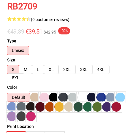
RB2709
(9 customer reviews)
€49.39
€39.51
-20%
$42.95
Type
Unisex
Size
S
M
L
XL
2XL
3XL
4XL
5XL
Color
Default
Print Location