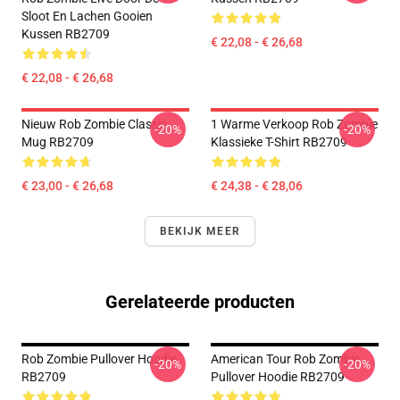
Sloot En Lachen Gooien
Kussen RB2709
€ 22,08 - € 26,68
€ 22,08 - € 26,68
Nieuw Rob Zombie Classic
1 Warme Verkoop Rob Zombie
-20%
-20%
Mug RB2709
Klassieke T-Shirt RB2709
€ 23,00 - € 26,68
€ 24,38 - € 28,06
BEKIJK MEER
Gerelateerde producten
Rob Zombie Pullover Hoodie
American Tour Rob Zombie
-20%
-20%
RB2709
Pullover Hoodie RB2709