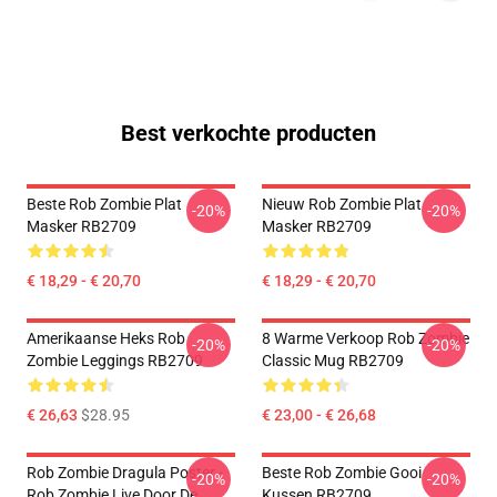
Best verkochte producten
Beste Rob Zombie Plat
Nieuw Rob Zombie Plat
-20%
-20%
Masker RB2709
Masker RB2709
€ 18,29 - € 20,70
€ 18,29 - € 20,70
Amerikaanse Heks Rob
8 Warme Verkoop Rob Zombie
-20%
-20%
Zombie Leggings RB2709
Classic Mug RB2709
€ 26,63
$28.95
€ 23,00 - € 26,68
Rob Zombie Dragula Poster -
Beste Rob Zombie Gooi
-20%
-20%
Rob Zombie Live Door De
Kussen RB2709