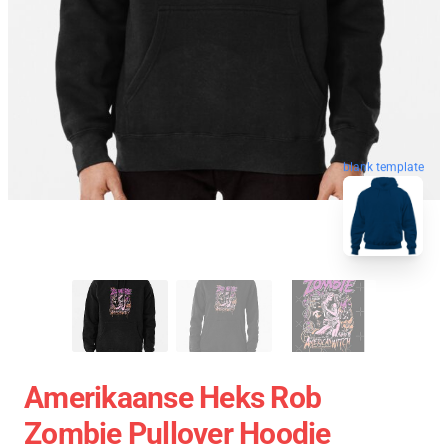
blank template
Amerikaanse Heks Rob
Zombie Pullover Hoodie