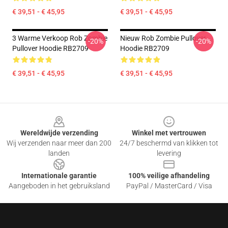
€ 39,51 - € 45,95
€ 39,51 - € 45,95
3 Warme Verkoop Rob Zombie
Nieuw Rob Zombie Pullover
-20%
-20%
Pullover Hoodie RB2709
Hoodie RB2709
€ 39,51 - € 45,95
€ 39,51 - € 45,95
Footer
Wereldwijde verzending
Winkel met vertrouwen
Wij verzenden naar meer dan 200
24/7 beschermd van klikken tot
landen
levering
Internationale garantie
100% veilige afhandeling
Aangeboden in het gebruiksland
PayPal / MasterCard / Visa