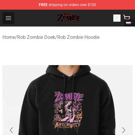
FREE
shipping on orders over $100
Rob Zombie Shop - Official Rob Zombie Merchandise Sto
Open menu
Home
/
Rob Zombie Doek
/
Rob Zombie Hoodie