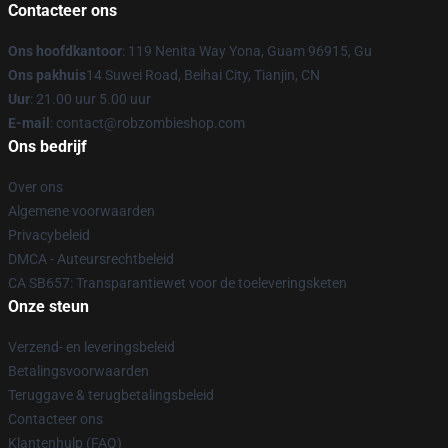
Contacteer ons
Ons hoofdkantoor
: 119 Nenita Way Yona, Guam 96915, Gu
Ons pakhuis
14 Suwei Road, Beihai City, Tianjin, CN
Uur
: 21.00 uur 5.00 uur
E-mail
: contact@robzombieshop.com
Ons bedrijf
Over ons
Algemene voorwaarden
Privacybeleid
DMCA - Auteursrechtbeleid
CA SB657: Transparantiewet voor de toeleveringsketen
Onze steun
Verzend- en leveringsbeleid
Betalingsvoorwaarden
Teruggave & terugbetalingsbeleid
Contacteer ons
Klantenhulp (FAQ)