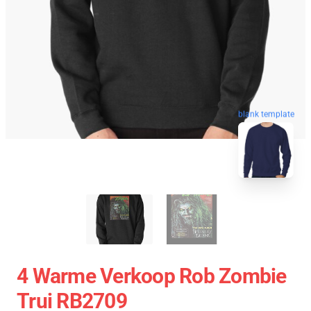
blank template
4 Warme Verkoop Rob Zombie
Trui RB2709