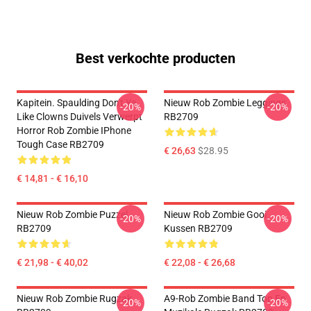
Best verkochte producten
Kapitein. Spaulding Don't Ya
Nieuw Rob Zombie Leggings
-20%
-20%
Like Clowns Duivels Verwerpt
RB2709
Horror Rob Zombie IPhone
Tough Case RB2709
€ 26,63
$28.95
€ 14,81 - € 16,10
Nieuw Rob Zombie Puzzel
Nieuw Rob Zombie Gooi
-20%
-20%
RB2709
Kussen RB2709
€ 21,98 - € 40,02
€ 22,08 - € 26,68
Nieuw Rob Zombie Rugzak
A9-Rob Zombie Band Top En
-20%
-20%