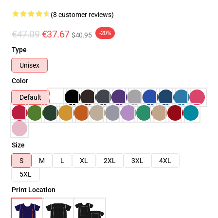
(8 customer reviews)
€47.09
€37.67
-20%
$40.95
Type
Unisex
Color
Default
Size
S
M
L
XL
2XL
3XL
4XL
5XL
Print Location