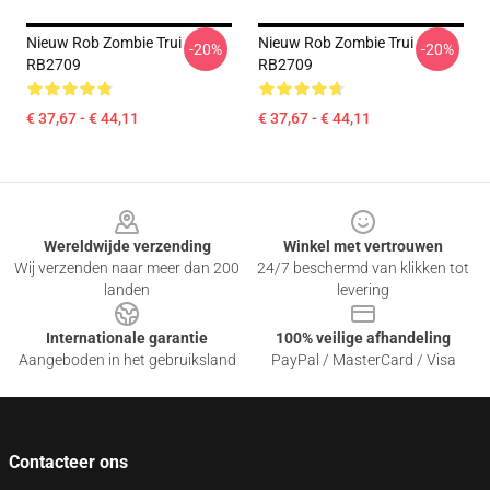
Nieuw Rob Zombie Trui
Nieuw Rob Zombie Trui
-20%
-20%
RB2709
RB2709
€ 37,67 - € 44,11
€ 37,67 - € 44,11
Footer
Wereldwijde verzending
Winkel met vertrouwen
Wij verzenden naar meer dan 200
24/7 beschermd van klikken tot
landen
levering
Internationale garantie
100% veilige afhandeling
Aangeboden in het gebruiksland
PayPal / MasterCard / Visa
Contacteer ons