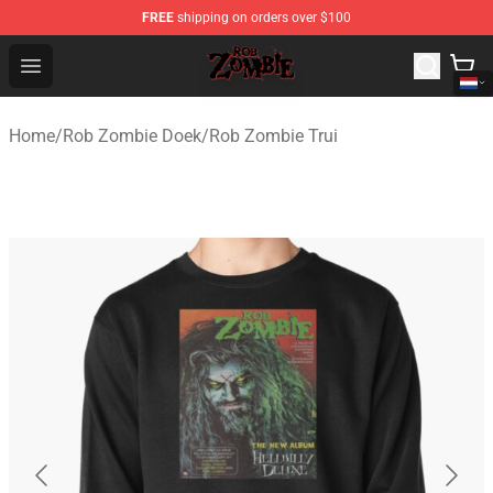
FREE
shipping on orders over $100
Rob Zombie Shop - Official Rob Zombie Merchandise Sto
Open menu
Home
/
Rob Zombie Doek
/
Rob Zombie Trui