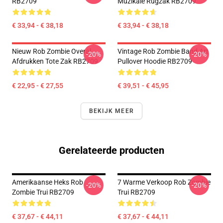
RB2709
Muzikale Rugzak RB2709
€ 33,94 - € 38,18
€ 33,94 - € 38,18
Nieuw Rob Zombie Overal
Vintage Rob Zombie Band Art
-20%
-20%
Afdrukken Tote Zak RB2709
Pullover Hoodie RB2709
€ 22,95 - € 27,55
€ 39,51 - € 45,95
BEKIJK MEER
Gerelateerde producten
Amerikaanse Heks Rob
7 Warme Verkoop Rob Zombie
-20%
-20%
Zombie Trui RB2709
Trui RB2709
€ 37,67 - € 44,11
€ 37,67 - € 44,11