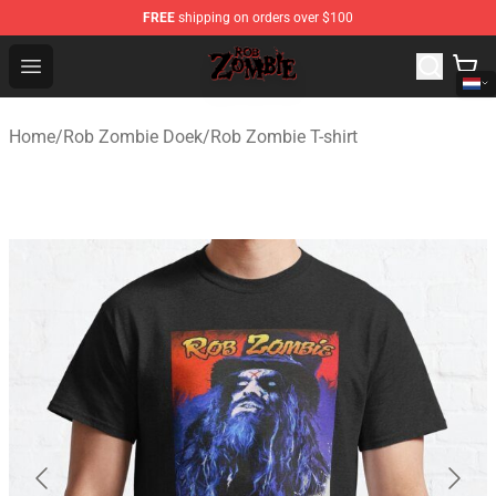
FREE
shipping on orders over $100
Rob Zombie Shop - Official Rob Zombie Merchandise Sto
Open menu
Home
/
Rob Zombie Doek
/
Rob Zombie T-shirt