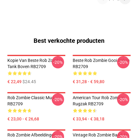
Best verkochte producten
Kopie Van Beste Rob Zombie
Beste Rob Zombie Gooi Deken
-20%
-20%
Tank Boven RB2709
RB2709
€ 22,49
$24.45
€ 31,28 - € 59,80
Rob Zombie Classic Mug
American Tour Rob Zombie
-20%
-20%
RB2709
Rugzak RB2709
€ 23,00 - € 26,68
€ 33,94 - € 38,18
Rob Zombie Afbeeldingen -
Vintage Rob Zombie Band Art
-20%
-20%