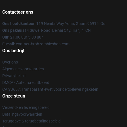
Contacteer ons
Ons hoofdkantoor
: 119 Nenita Way Yona, Guam 96915, Gu
Ons pakhuis
14 Suwei Road, Beihai City, Tianjin, CN
Uur
: 21.00 uur 5.00 uur
E-mail
: contact@robzombieshop.com
Ons bedrijf
Over ons
Algemene voorwaarden
Privacybeleid
DMCA - Auteursrechtbeleid
CA SB657: Transparantiewet voor de toeleveringsketen
Onze steun
Verzend- en leveringsbeleid
Betalingsvoorwaarden
Teruggave & terugbetalingsbeleid