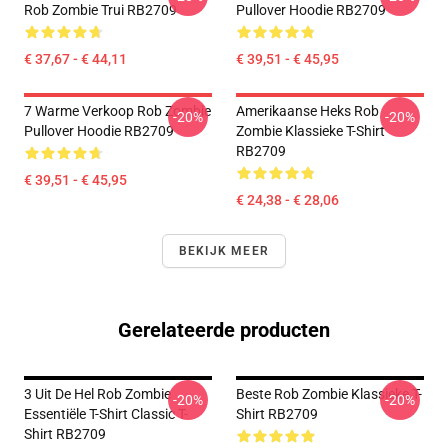
Rob Zombie Trui RB2709
Pullover Hoodie RB2709
€ 37,67 - € 44,11
€ 39,51 - € 45,95
7 Warme Verkoop Rob Zombie
Amerikaanse Heks Rob
-20%
-20%
Pullover Hoodie RB2709
Zombie Klassieke T-Shirt
RB2709
€ 39,51 - € 45,95
€ 24,38 - € 28,06
BEKIJK MEER
Gerelateerde producten
3 Uit De Hel Rob Zombie
Beste Rob Zombie Klassieke T-
-20%
-20%
Essentiële T-Shirt Classic T-
Shirt RB2709
Shirt RB2709