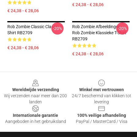
€ 24,38 - € 28,06
€ 24,38 - € 28,06
Rob Zombie Classic Classic T-
Rob Zombie Afbeeldingen -
-20%
-20%
Shirt RB2709
Rob Zombie Klassieke T-Shirt
RB2709
€ 24,38 - € 28,06
€ 24,38 - € 28,06
Footer
Wereldwijde verzending
Winkel met vertrouwen
Wij verzenden naar meer dan 200
24/7 beschermd van klikken tot
landen
levering
Internationale garantie
100% veilige afhandeling
Aangeboden in het gebruiksland
PayPal / MasterCard / Visa