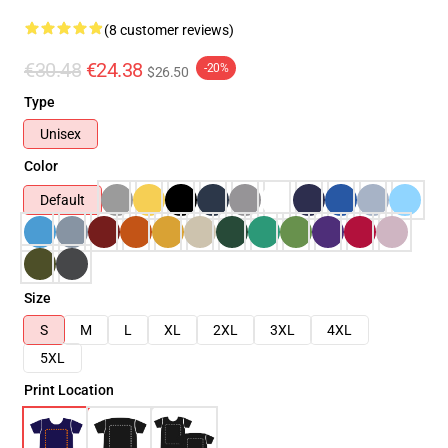
(8 customer reviews)
€30.48
€24.38
-20%
$26.50
Type
Unisex
Color
Default
Size
S
M
L
XL
2XL
3XL
4XL
5XL
Print Location