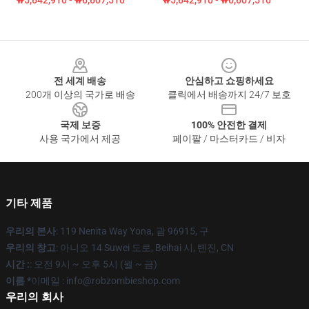
₩5,642,910 - ₩6,607,510
₩5,642,910 - ₩6,607,510
Footer
전 세계 배송
안심하고 쇼핑하세요
200개 이상의 국가로 배송
클릭에서 배송까지 24/7 보호
국제 보증
100% 안전한 결제
사용 국가에서 제공
페이팔 / 마스터카드 / 비자
기타 제품
우리의 본사
: 119 Nenita Way Yona, 괌 96915, 구
우리의 창고
: 아니오 14 Suwei 도로, Beihai 시, 톈진, CN
시간 :
: 오전 9시 ~ 오후 5시 (월 ~ 금)
이름 *
이메일 : info@robzombieshop.com
우리의 회사