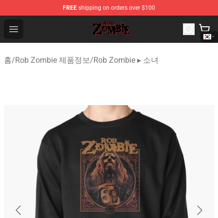
FREE
shipping on orders over $100
Rob Zombie Shop - Official Rob Zombie Merchandise Sto
Open menu
홈
/
Rob Zombie 제품정보
/
Rob Zombie ▸ 소녀