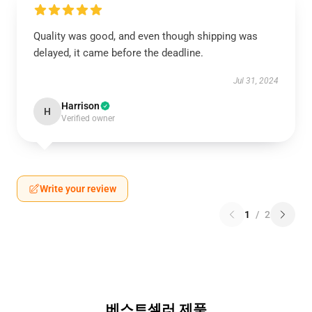
Quality was good, and even though shipping was
delayed, it came before the deadline.
Jul 31, 2024
Harrison
H
Verified owner
Write your review
1
/
2
베스트셀러 제품