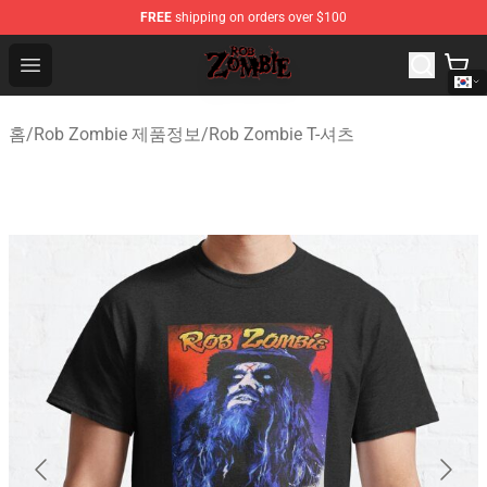
FREE
shipping on orders over $100
Rob Zombie Shop - Official Rob Zombie Merchandise Sto
Open menu
홈
/
Rob Zombie 제품정보
/
Rob Zombie T-셔츠