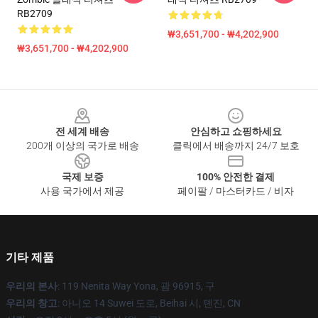
RB2709
₩3,651,700 - ₩4,202,900
₩3,651,700 - ₩4,202,900
Footer
전 세계 배송
안심하고 쇼핑하세요
200개 이상의 국가로 배송
클릭에서 배송까지 24/7 보호
국제 보증
100% 안전한 결제
사용 국가에서 제공
페이팔 / 마스터카드 / 비자
기타 제품
우리의 본사
: 119 Nenita Way Yona, 괌 96915, 구
우리의 창고
: 아니오 14 Suwei 도로, Beihai 시, 톈진, CN