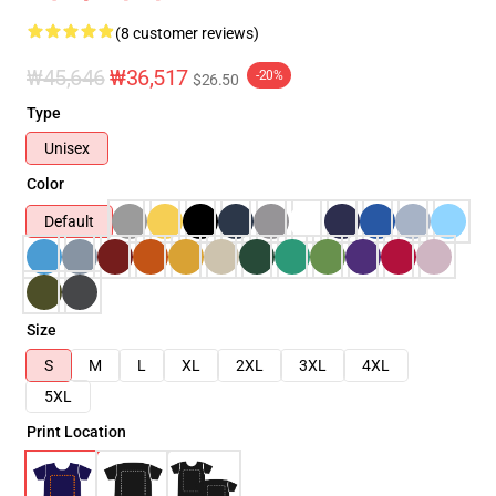
(8 customer reviews)
₩45,646
₩36,517
-20%
$26.50
Type
Unisex
Color
Default
Size
S
M
L
XL
2XL
3XL
4XL
5XL
Print Location