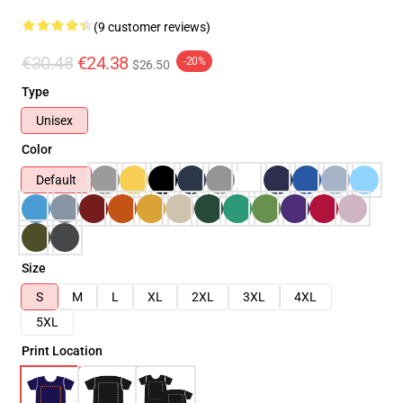
(9 customer reviews)
€30.48
€24.38
-20%
$26.50
Type
Unisex
Color
Default
Size
S
M
L
XL
2XL
3XL
4XL
5XL
Print Location