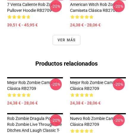
7 Venta Caliente Rob Zombie
American Witch Rob Zombie
-20%
-20%
Pullover Hoodie RB2709
Camiseta Clásica RB2709
39,51 € - 45,95 €
24,38 € - 28,06 €
VER MÁS
Productos relacionados
Mejor Rob Zombie Camiseta
Mejor Rob Zombie Camiseta
-20%
-20%
Clásica RB2709
Clásica RB2709
24,38 € - 28,06 €
24,38 € - 28,06 €
Rob Zombie Dragula Poster -
Nuevo Rob Zombie Camiseta
-20%
-20%
Rob Zombie Live Through The
Clásica RB2709
Ditches And Laugh Classic T-