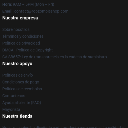
Hora
: 9AM – 5PM (Mon – Fri)
Email
: contact@robzombieshop.com
Nuestra empresa
Sobre nosotros
Términos y condiciones
Política de privacidad
DMCA - Política de Copyright
CA SB657: Ley de transparencia en la cadena de suministro
Nuestro apoyo
Políticas de envío
Condiciones de pago
Políticas de reembolso
Contáctenos
Ayuda al cliente (FAQ)
Mayorista
Nuestra tienda
Nuestro equipo ha diseñado cada producto para ser de alta calidad y