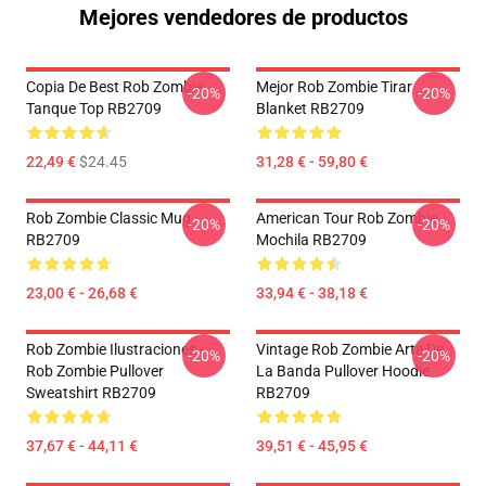
Mejores vendedores de productos
Copia De Best Rob Zombie
Mejor Rob Zombie Tirar
-20%
-20%
Tanque Top RB2709
Blanket RB2709
22,49 €
$24.45
31,28 € - 59,80 €
Rob Zombie Classic Mug
American Tour Rob Zombie
-20%
-20%
RB2709
Mochila RB2709
23,00 € - 26,68 €
33,94 € - 38,18 €
Rob Zombie Ilustraciones -
Vintage Rob Zombie Arte De
-20%
-20%
Rob Zombie Pullover
La Banda Pullover Hoodie
Sweatshirt RB2709
RB2709
37,67 € - 44,11 €
39,51 € - 45,95 €