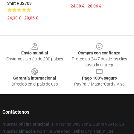
Shirt RB2709
24,38 € - 28,06 €
24,38 € - 28,06 €
Footer
Envío mundial
Compra con confianza
Enviamos a más de 200 países
Protegido 24/7 desde los clics
hasta la entrega
Garantía internacional
Pago 100% seguro
Ofrecido en el país de uso
PayPal / MasterCard / Visa
Contáctenos
Nuestra oficina principal
: 119 Nenita Way Yona, Guam 96915, Gu
Nuestro almacén
: No 14 Suwei Road, Beihai City, Tianjin, CN