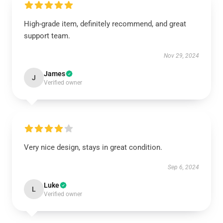
High-grade item, definitely recommend, and great
support team.
Nov 29, 2024
James
J
Verified owner
Very nice design, stays in great condition.
Sep 6, 2024
Luke
L
Verified owner