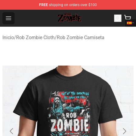
FREE
shipping on orders over $100
Rob Zombie Shop - Official Rob Zombie Merchandise Sto
Open menu
Inicio
/
Rob Zombie Cloth
/
Rob Zombie Camiseta