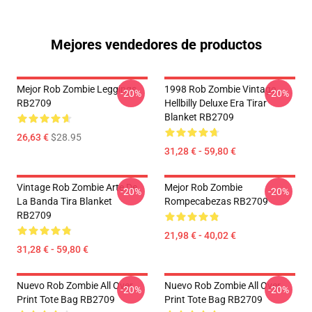
Mejores vendedores de productos
Mejor Rob Zombie Leggings
1998 Rob Zombie Vintage
-20%
-20%
RB2709
Hellbilly Deluxe Era Tirar
Blanket RB2709
26,63 €
$28.95
31,28 € - 59,80 €
Vintage Rob Zombie Arte De
Mejor Rob Zombie
-20%
-20%
La Banda Tira Blanket
Rompecabezas RB2709
RB2709
21,98 € - 40,02 €
31,28 € - 59,80 €
Nuevo Rob Zombie All Over
Nuevo Rob Zombie All Over
-20%
-20%
Print Tote Bag RB2709
Print Tote Bag RB2709