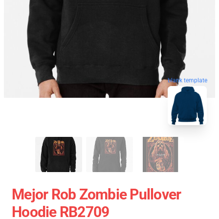
blank template
Mejor Rob Zombie Pullover
Hoodie RB2709