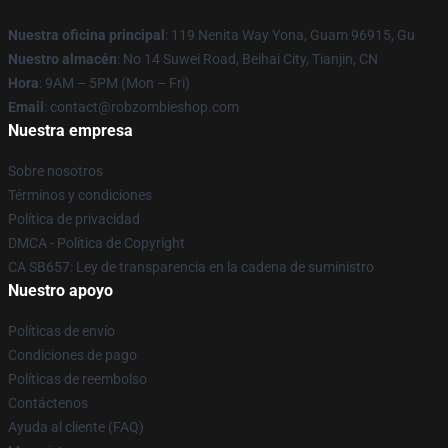
Nuestra oficina principal
: 119 Nenita Way Yona, Guam 96915, Gu
Nuestro almacén
: No 14 Suwei Road, Beihai City, Tianjin, CN
Hora
: 9AM – 5PM (Mon – Fri)
Email
: contact@robzombieshop.com
Nuestra empresa
Sobre nosotros
Términos y condiciones
Política de privacidad
DMCA - Política de Copyright
CA SB657: Ley de transparencia en la cadena de suministro
Nuestro apoyo
Políticas de envío
Condiciones de pago
Políticas de reembolso
Contáctenos
Ayuda al cliente (FAQ)