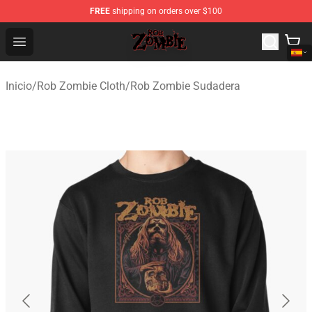
FREE
shipping on orders over $100
Rob Zombie Shop - Official Rob Zombie Merchandise Sto
Open menu
Inicio
/
Rob Zombie Cloth
/
Rob Zombie Sudadera