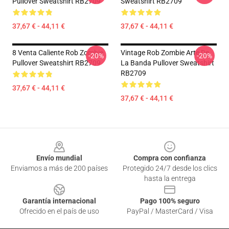
Pullover Sweatshirt RB2709
Sweatshirt RB2709
37,67 € - 44,11 €
37,67 € - 44,11 €
8 Venta Caliente Rob Zombie
Vintage Rob Zombie Arte De
-20%
-20%
Pullover Sweatshirt RB2709
La Banda Pullover Sweatshirt
RB2709
37,67 € - 44,11 €
37,67 € - 44,11 €
Footer
Envío mundial
Compra con confianza
Enviamos a más de 200 países
Protegido 24/7 desde los clics
hasta la entrega
Garantía internacional
Pago 100% seguro
Ofrecido en el país de uso
PayPal / MasterCard / Visa