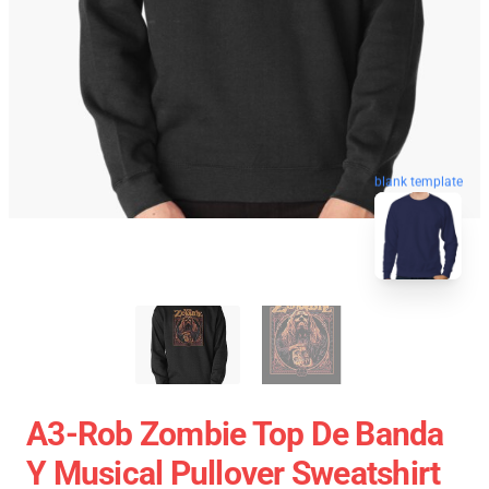
blank template
A3-Rob Zombie Top De Banda
Y Musical Pullover Sweatshirt