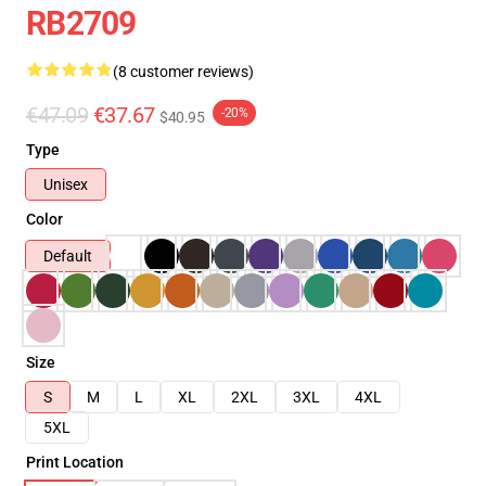
RB2709
(8 customer reviews)
€47.09
€37.67
-20%
$40.95
Type
Unisex
Color
Default
Size
S
M
L
XL
2XL
3XL
4XL
5XL
Print Location