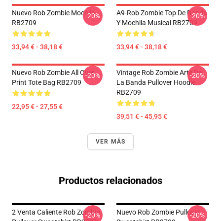
Nuevo Rob Zombie Mochila
A9-Rob Zombie Top De Banda
-20%
-20%
RB2709
Y Mochila Musical RB2709
33,94 € - 38,18 €
33,94 € - 38,18 €
Nuevo Rob Zombie All Over
Vintage Rob Zombie Arte De
-20%
-20%
Print Tote Bag RB2709
La Banda Pullover Hoodie
RB2709
22,95 € - 27,55 €
39,51 € - 45,95 €
VER MÁS
Productos relacionados
2 Venta Caliente Rob Zombie
Nuevo Rob Zombie Pullover
-20%
-20%