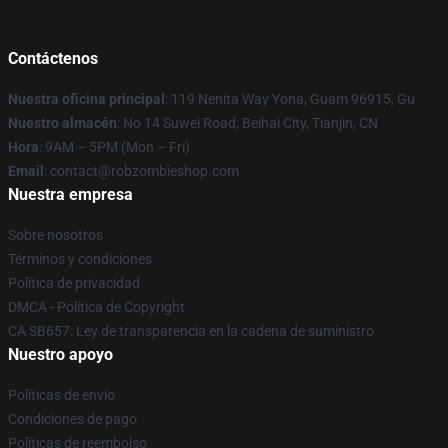
Contáctenos
Nuestra oficina principal
: 119 Nenita Way Yona, Guam 96915, Gu
Nuestro almacén
: No 14 Suwei Road, Beihai City, Tianjin, CN
Hora
: 9AM – 5PM (Mon – Fri)
Email
: contact@robzombieshop.com
Nuestra empresa
Sobre nosotros
Términos y condiciones
Política de privacidad
DMCA - Política de Copyright
CA SB657: Ley de transparencia en la cadena de suministro
Nuestro apoyo
Políticas de envío
Condiciones de pago
Políticas de reembolso