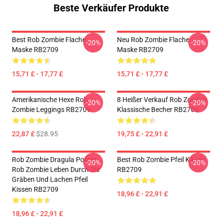
Beste Verkäufer Produkte
Best Rob Zombie Flache
Neu Rob Zombie Flache
-20%
-20%
Maske RB2709
Maske RB2709
15,71 £ - 17,77 £
15,71 £ - 17,77 £
Amerikanische Hexe Rob
8 Heißer Verkauf Rob Zombie
-20%
-20%
Zombie Leggings RB2709
Klassische Becher RB2709
22,87 £
$28.95
19,75 £ - 22,91 £
Rob Zombie Dragula Poster -
Best Rob Zombie Pfeil Kissen
-20%
-20%
Rob Zombie Leben Durch Die
RB2709
Gräben Und Lachen Pfeil
Kissen RB2709
18,96 £ - 22,91 £
18,96 £ - 22,91 £