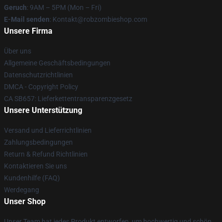
Geruch
: 9AM – 5PM (Mon – Fri)
E-Mail senden
: Kontakt@robzombieshop.com
Unsere Firma
Über uns
Allgemeine Geschäftsbedingungen
Datenschutzrichtlinien
DMCA - Copyright Policy
CA SB657: Lieferkettentransparenzgesetz
Unsere Unterstützung
Versand und Lieferrichtlinien
Zahlungsbedingungen
Return & Refund Richtlinien
Kontaktieren Sie uns
Kundenhilfe (FAQ)
Werdegang
Unser Shop
Unser Team hat jedes Produkt entworfen, um hochwertig und schön