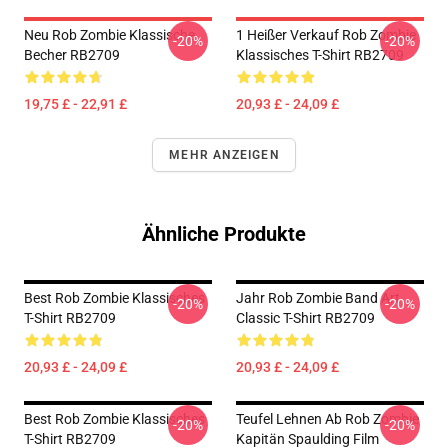
Neu Rob Zombie Klassische
1 Heißer Verkauf Rob Zombie
-20%
-20%
Becher RB2709
Klassisches T-Shirt RB2709
19,75 £ - 22,91 £
20,93 £ - 24,09 £
MEHR ANZEIGEN
Ähnliche Produkte
Best Rob Zombie Klassisches
Jahr Rob Zombie Band Art
-20%
-20%
T-Shirt RB2709
Classic T-Shirt RB2709
20,93 £ - 24,09 £
20,93 £ - 24,09 £
Best Rob Zombie Klassisches
Teufel Lehnen Ab Rob Zombie
-20%
-20%
T-Shirt RB2709
Kapitän Spaulding Film