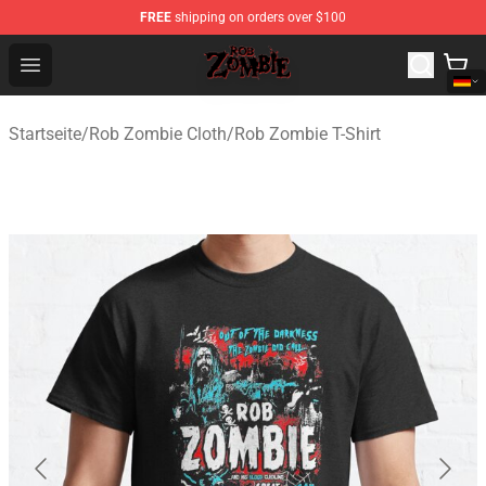
FREE
shipping on orders over $100
Rob Zombie Shop - Official Rob Zombie Merchandise Sto
Open menu
Startseite
/
Rob Zombie Cloth
/
Rob Zombie T-Shirt