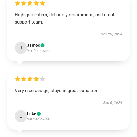
High-grade item, definitely recommend, and great
support team.
Nov 29, 2024
James
J
Verified owner
Very nice design, stays in great condition.
Sep 6, 2024
Luke
L
Verified owner