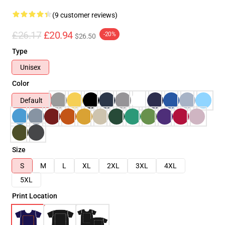
(9 customer reviews)
£26.17
£20.94
-20%
$26.50
Type
Unisex
Color
Default
Size
S
M
L
XL
2XL
3XL
4XL
5XL
Print Location