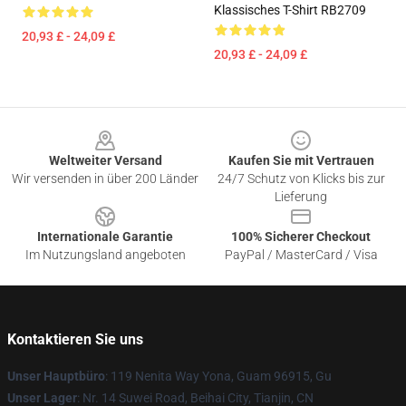
Klassisches T-Shirt RB2709
20,93 £ - 24,09 £
20,93 £ - 24,09 £
Footer
Weltweiter Versand
Kaufen Sie mit Vertrauen
Wir versenden in über 200 Länder
24/7 Schutz von Klicks bis zur
Lieferung
Internationale Garantie
100% Sicherer Checkout
Im Nutzungsland angeboten
PayPal / MasterCard / Visa
Kontaktieren Sie uns
Unser Hauptbüro
: 119 Nenita Way Yona, Guam 96915, Gu
Unser Lager
: Nr. 14 Suwei Road, Beihai City, Tianjin, CN